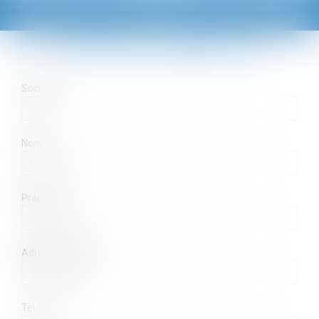
Ouvrir
Vous êtes ici :
Contact
le
CONTACTER LE CABINET ACVF
menu
Société
Nom
Prénom
Adresse e-mail
Tél