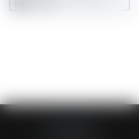
MERRIEN
ACVF ASSOCIES
23 Boulevard du Champ de Mars
68000 COLMAR