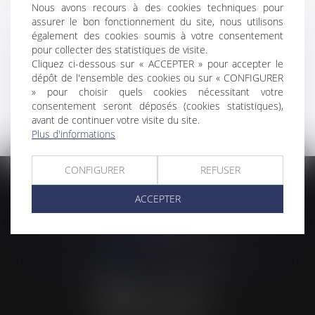
DROIT DE LA CONSTRUCTION
Nous avons recours à des cookies techniques pour
assurer le bon fonctionnement du site, nous utilisons
également des cookies soumis à votre consentement
Les garanties
pour collecter des statistiques de visite.
Cliquez ci-dessous sur « ACCEPTER » pour accepter le
Les expertises
dépôt de l'ensemble des cookies ou sur « CONFIGURER
» pour choisir quels cookies nécessitant votre
consentement seront déposés (cookies statistiques),
avant de continuer votre visite du site.
Plus d'informations
CONFIGURER
REFUSER
ACVF ASSOCIES
ACCEPTER
23 Boulevard du Champ de Mars
68000 COLMAR
Tél :
03 89 41 30 58
-
Fax : 03 89 24 54 57
NOUS CONTACTER
NOUS LOCALISER