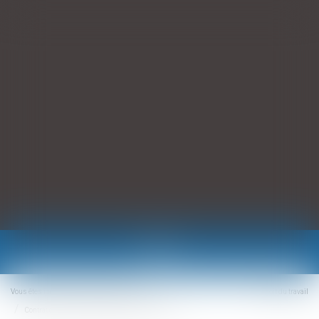
Ouvrir
le
menu
Vous êtes ici :
Nos domaines d'intervention
Droit du travail
Contrat de travail : rédaction, exécution et rupture