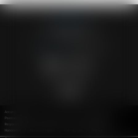
ACVF ASSOCIES
23 Boulevard du Champ de Mars
68000 COLMAR
Tél :
03 89 41 30 58
-
Fax : 03 89 24 54 57
NOUS CONTACTER
NOUS LOCALISER
Accueil
Cabinet
Avocats
Actus
RDV en ligne
Paiement en ligne
Contact
Espace client
Droit de la famille
Responsabilité civile
Droit du travail
Droit de la construction
Honoraires
Mentions légales
Plan du site
Articles