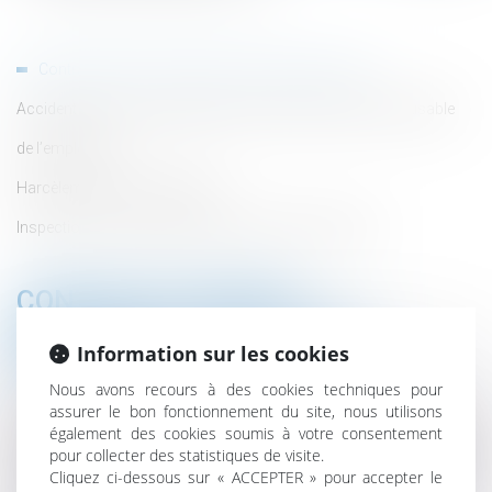
Contrat de travail : rédaction, exécution et rupture
Accident du travail, maladie professionnelle et faute inexcusable
de l’employeur
Harcèlement et discrimination
Inspection du travail et relations collectives de travail
CONTRAT DE TRAVAIL :
RÉDACTION, EXÉCUTION ET
Information sur les cookies
RUPTURE
Nous avons recours à des cookies techniques pour
assurer le bon fonctionnement du site, nous utilisons
Nous aidons nos clients en matière de rédaction et de
également des cookies soumis à votre consentement
négociation des contrats de travail, ainsi que pour toutes
pour collecter des statistiques de visite.
les problématiques liées à l’exécution du contrat de travail
Cliquez ci-dessous sur « ACCEPTER » pour accepter le
(heures supplémentaires, conditions de travail,