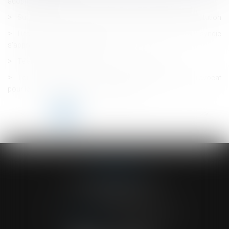
adoption plénière
Suivi DSN : consultez les anomalies rectifiées après substitution
Désignation d'un administrateur provisoire l'absence de syndic
s'apprécie au jour du jugement
Télétravail depuis le lieu de vacances : possible ?
Loi du 13 juillet 2026 : une assistance obligatoire par avocat
pour les mineurs en assistance éducative
<<
<
1
2
3
4
5
6
7
...
>
>>
ACVF ASSOCIES
23 Boulevard du Champ de Mars
68000 COLMAR
Tél :
03 89 41 30 58
-
Fax : 03 89 24 54 57