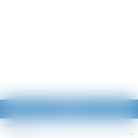
Ouvrir
le
menu
Vous êtes ici :
Actus
Salarié protégé : un refus d'autorisation de licenciement ne suffit pas à présumer une