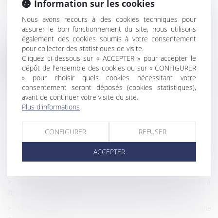
Information sur les cookies
Nous avons recours à des cookies techniques pour
assurer le bon fonctionnement du site, nous utilisons
également des cookies soumis à votre consentement
pour collecter des statistiques de visite.
Cliquez ci-dessous sur « ACCEPTER » pour accepter le
Historique
dépôt de l'ensemble des cookies ou sur « CONFIGURER
» pour choisir quels cookies nécessitant votre
Salarié protégé : un refus d'autorisation de licenciement ne suffit
consentement seront déposés (cookies statistiques),
pas à présumer une discrimination syndicale
avant de continuer votre visite du site.
Fortes chaleurs : mesures de prévention et actions de
Plus d'informations
l'inspection du travail
DSN : une régularisation possible en cas d’anomalies
CONFIGURER
REFUSER
persistantes
ACCEPTER
Harcèlement moral : les faits doivent être examinés dans leur
ensemble
Servitude de passage : tous les propriétaires voisins n'ont pas à
être appelés en justice
GPA à l'étranger : l'exequatur reconnaît la filiation, pas une