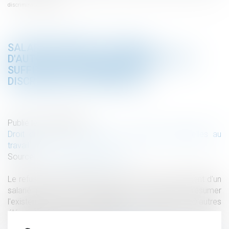
discrimination syndicale
SALARIÉ PROTÉGÉ : UN REFUS
D'AUTORISATION DE LICENCIEMENT NE
SUFFIT PAS À PRÉSUMER UNE
DISCRIMINATION SYNDICALE
Publié le :
06/08/2026
Droit du travail - Employeurs
/
Relation individuelles au
travail
Source :
www.lemag-juridique.com
Le refus par l'administration d'autoriser le licenciement d'un
salarié protégé ne permet pas, à lui seul, de présumer
l'existence d'une discrimination syndicale. D'autres
éléments doivent être apportés pour laisser supposer un
traitement discriminatoire...
Lire la suite