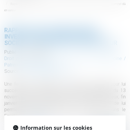
Rapport d’une somme d’argent investie dans la création d’une société : le rapport est dû
en valeur
RAPPORT D’UNE SOMME D’ARGENT
INVESTIE DANS LA CRÉATION D’UNE
SOCIÉTÉ : LE RAPPORT EST DÛ EN VALEUR
Publié le :
16/07/2026
Droit de la famille, des personnes et de leur patrimoine
/
Patrimoine et succession
Source :
www.lemag-juridique.com
Une femme est décédée le 5 avril 2015, laissant pour lui
succéder ses deux fils. Par testament olographe du 13
novembre 2014, elle indiquait avoir consenti à l’un d’eux, fin
janvier 2008, une donation de 15 000 euros afin de lui
permettre d’acquérir sa société de charpente dans le
Finistère...
Lire la suite
Information sur les cookies