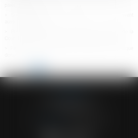
paient-ils plus cher ?
Successions et donations déguisées : les fruits doivent
aussi être rapportés
Prescription et indemnité d’occupation : précision de la
Cour de cassation sur la période à prendre en compte
Pas de donation-partage sans lots distincts pour chaque
donataire
<<
<
1
2
3
4
5
6
7
...
>
>>
ACVF ASSOCIES
23 Boulevard du Champ de Mars
68000 COLMAR
Tél :
03 89 41 30 58
-
Fax : 03 89 24 54 57
NOUS CONTACTER