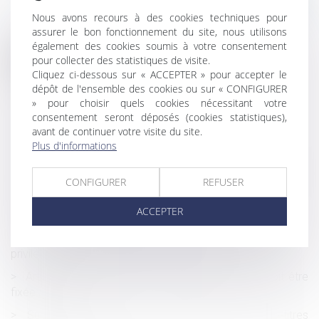
Nous avons recours à des cookies techniques pour
assurer le bon fonctionnement du site, nous utilisons
également des cookies soumis à votre consentement
Historique
pour collecter des statistiques de visite.
Cliquez ci-dessous sur « ACCEPTER » pour accepter le
Rapport d’une somme d’argent investie dans la création
dépôt de l'ensemble des cookies ou sur « CONFIGURER
d’une société : le rapport est dû en valeur
» pour choisir quels cookies nécessitant votre
consentement seront déposés (cookies statistiques),
Frais bancaires lors d’une succession : suppression des
avant de continuer votre visite du site.
cas de gratuité
Plus d'informations
Exonération totale de droits de succession entre frères
et sœurs (CGI, art. 796-0 ter) : attention de ne pas
CONFIGURER
REFUSER
confondre « domicile commun » et « résidence commune »
ACCEPTER
Succession : qu'est-ce que l'indivision ?
Opposition entre héritiers sur les obsèques : le juge
privilégie la volonté exprimée du défunt
Article 922 du Code civil : la valeur des biens doit être
fixée au décès
Succession : pourquoi les héritiers d'un compte-titres