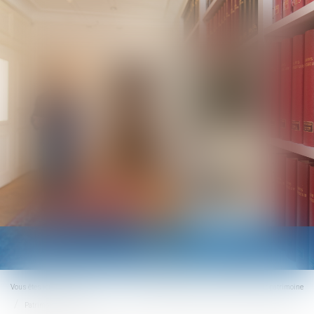
Ouvrir
le
menu
Vous êtes ici :
Accueil
Droit de la famille, des personnes et de leur patrimoine
Patrimoine et succession