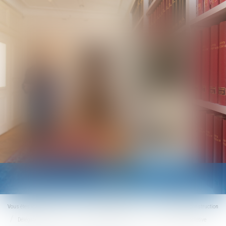
Ouvrir
le
menu
Vous êtes ici :
Accueil
Droit immobilier
Droit de la construction
Délégation : le principe d’inopposabilité des exceptions n’a qu’une valeur supplétive