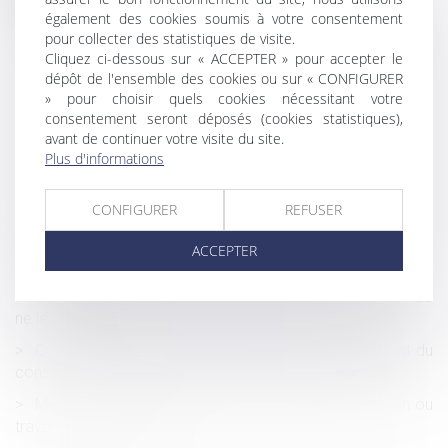
également des cookies soumis à votre consentement
Urbanisme & construction : production d'énergies
pour collecter des statistiques de visite.
renouvelables ou système de végétalisation sur les toitures
Cliquez ci-dessous sur « ACCEPTER » pour accepter le
du bâtiment
dépôt de l'ensemble des cookies ou sur « CONFIGURER
» pour choisir quels cookies nécessitant votre
Transformation d’un bâtiment agricole en bâtiment
consentement seront déposés (cookies statistiques),
d’habitation : quelles autorisations ?
avant de continuer votre visite du site.
Délégation : le principe d’inopposabilité des exceptions
Plus d'informations
n’a qu’une valeur supplétive
CONFIGURER
REFUSER
Le juge peut appliquer un abattement pour illicéité des
constructions sur la valeur du bien délaissé
ACCEPTER
Prescription de l’action récursoire du constructeur
Qu'est-ce qu'une extension de construction quand le PLU
ne le précise pas ?
Construction sur le terrain d’autrui : le remboursement du
constructeur ne dépend pas de son éviction préalable
Méthodologie du repérage amiante avant démolition ou
travaux de démolition