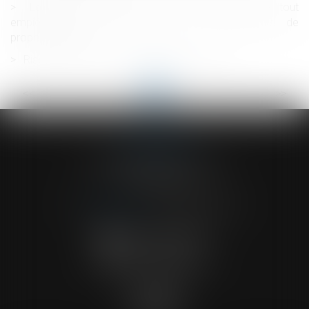
Le droit du propriétaire à la démolition de tout
empiétement n’est pas soumis à un contrôle de
proportionnalité
Risque sanitaire et impropriété de l’ouvrage
<<
<
...
3
4
5
6
7
8
9
...
>
>>
ACVF ASSOCIES
23 Boulevard du Champ de Mars
68000 COLMAR
Tél :
03 89 41 30 58
-
Fax : 03 89 24 54 57
NOUS CONTACTER
NOUS LOCALISER