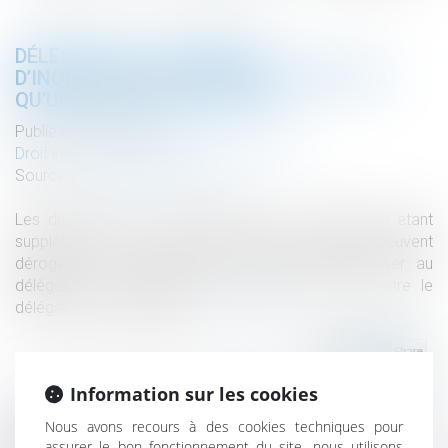
DÉLÉGATION : LE PRINCIPE
D’INOPPOSABILITÉ DES EXCEPTIONS N’A
QU’UNE VALEUR SUPPLÉTIVE
Publié le :
20/12/2023
Droit immobilier
/
Droit de la construction
Source :
actu.dalloz-etudiant.fr
Les dispositions civiles applicables à la délégation étant
supplétives de la volonté des parties, celles-ci peuvent
déroger à l'interdiction faite au délégué d'opposer au
délégataire les exceptions tirées des rapports entre le
délégant et le délégataire...
Lire la suite
Information sur les cookies
Nous avons recours à des cookies techniques pour
Historique
assurer le bon fonctionnement du site, nous utilisons