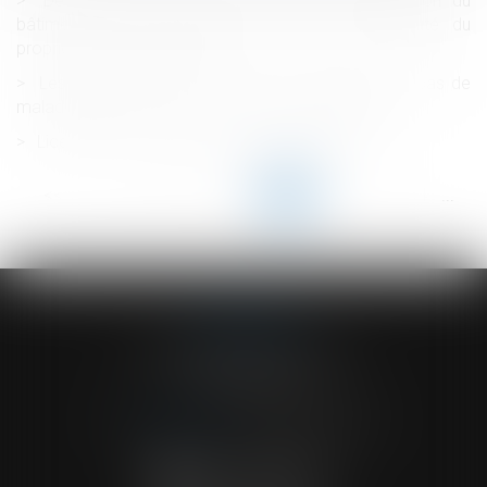
Défaut d’étanchéité de la toiture et dégradation du
bâtiment voisin : qu’advient-il de la responsabilité du
propriétaire de l’immeuble ?
Les dispositions sur le droit à congés payés en cas de
maladie passent le cap du Conseil constitutionnel
Licenciement : régime fiscal et social 2024
<<
<
...
68
69
70
71
72
73
74
...
>
>>
ACVF ASSOCIES
23 Boulevard du Champ de Mars
68000 COLMAR
Tél :
03 89 41 30 58
-
Fax : 03 89 24 54 57
NOUS CONTACTER