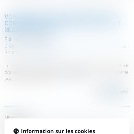
VOS REGISTRES OBLIGATOIRES SONT-ILS
CONFORMES AUX EXIGENCES LÉGALES ET
RÉGLEMENTAIRES ?
Publié le :
06/03/2024
Droit du travail - Employeurs
/
Relation collectives au travail
Source :
www.legisocial.fr
Le Code du Travail vous impose de tenir à jour et de
conserver plusieurs registres obligatoires dans l’entreprise,
sous peine de sanctions....
Lire la suite
Historique
La chute causée par le déneigement de son véhicule
Information sur les cookies