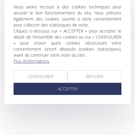
peut-elle être prise en charge au titre de la législation
Nous avons recours à des cookies techniques pour
professionnelle ?
assurer le bon fonctionnement du site, nous utilisons
Le quitus donné au syndic ne prive pas un copropriétaire
également des cookies soumis à votre consentement
d’engager sa responsabilité délictuelle
pour collecter des statistiques de visite.
Cliquez ci-dessous sur « ACCEPTER » pour accepter le
La preuve du manquement de l’employeur aux règles de
dépôt de l'ensemble des cookies ou sur « CONFIGURER
prévention et de sécurité à l’origine de l’accident du travail
» pour choisir quels cookies nécessitant votre
du salarié
consentement seront déposés (cookies statistiques),
avant de continuer votre visite du site.
L’obligation d’information de l’employeur envers la
Plus d'informations
Caisse primaire d’assurance maladie ne s’applique pas à
l’instruction des réclamations portées devant la
CONFIGURER
REFUSER
Commission de recours amiable
Vendeurs profanes et validité de la clause d’exclusion de
ACCEPTER
garantie
Vos registres obligatoires sont-ils conformes aux
exigences légales et réglementaires ?
Protection du droit à l’image de l’enfant : publication de la
loi