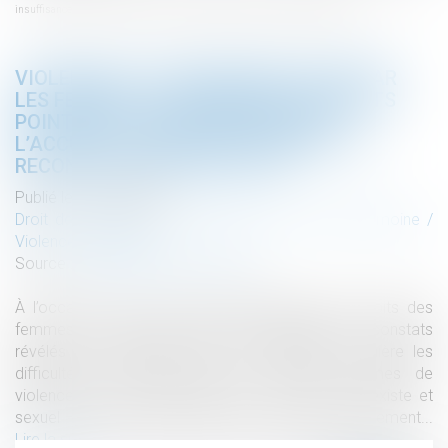
insuffisances dans l’accueil, la prise en charge et la reconnaissance des faits
VIOLENCES ET HARCÈLEMENT SUBIS PAR
LES FEMMES : LE DÉFENSEUR DES DROITS
POINTE DES INSUFFISANCES DANS
L’ACCUEIL, LA PRISE EN CHARGE ET LA
RECONNAISSANCE DES FAITS
Publié le :
21/03/2025
Droit de la famille, des personnes et de leur patrimoine
/
Violences familiales
Source :
www.defenseurdesdroits.fr
À l’occasion de la Journée internationale des droits des
femmes, le Défenseur des droits rappelle les constats
révélés par trois documents qui mettent en lumière les
difficultés rencontrées par les femmes victimes de
violences et/ou de harcèlement – notamment sexiste et
sexuel – tout au long de leurs démarches de signalement...
Lire la suite