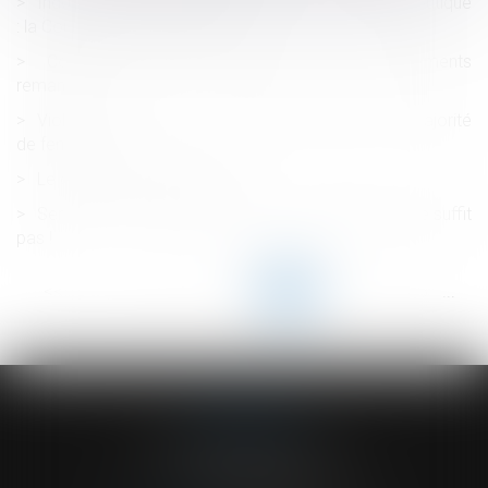
Indemnité de licenciement et temps partiel thérapeutique
: la Cour de cassation tranche !
Cotisations sociales patronales : des allègements
remaniés !
Violences sexuelles : 122 600 victimes dont une majorité
de femmes
Le droit d'affichage du CSE
Servitude et donation-partage : quand l’indivision ne suffit
pas !
<<
<
...
30
31
32
33
34
35
36
...
>
>>
ACVF ASSOCIES
23 Boulevard du Champ de Mars
68000 COLMAR