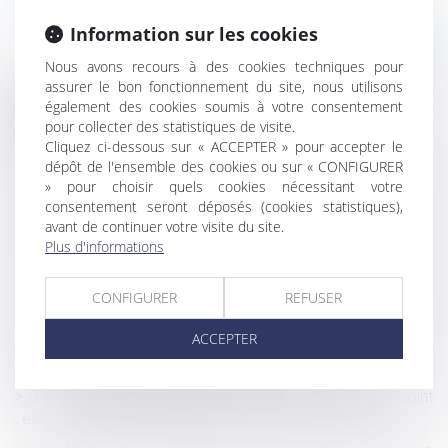
Information sur les cookies
Nous avons recours à des cookies techniques pour
assurer le bon fonctionnement du site, nous utilisons
également des cookies soumis à votre consentement
Historique
pour collecter des statistiques de visite.
Cliquez ci-dessous sur « ACCEPTER » pour accepter le
La garantie décennale ne s’applique pas aux
dépôt de l'ensemble des cookies ou sur « CONFIGURER
équipements indispensables à l’activité professionnelle.
» pour choisir quels cookies nécessitant votre
consentement seront déposés (cookies statistiques),
Violences et harcèlement subis par les femmes : le
avant de continuer votre visite du site.
Défenseur des droits pointe des insuffisances dans
Plus d'informations
l’accueil, la prise en charge et la reconnaissance des faits
Reclassement et inaptitude : l’obligation de consultation
CONFIGURER
REFUSER
des délégués du personnel confirmée
ACCEPTER
Annulation du mandat du syndic : restitution des
honoraires perçus !
Procréation médicalement assistée et décès du conjoint
: est-ce la fin du projet parental ?