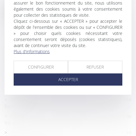
assurer le bon fonctionnement du site, nous utilisons
également des cookies soumis à votre consentement
Historique
pour collecter des statistiques de visite.
Cliquez ci-dessous sur « ACCEPTER » pour accepter le
Opposition entre héritiers sur les obsèques : le juge
dépôt de l'ensemble des cookies ou sur « CONFIGURER
privilégie la volonté exprimée du défunt
» pour choisir quels cookies nécessitant votre
Pas d’indemnités de rupture pour le salarié réintégré !
consentement seront déposés (cookies statistiques),
avant de continuer votre visite du site.
Allocation de retour à l'emploi -Quels droits au chômage
Plus d'informations
après un contrat d’alternance ?
Étiquette énergétique -Calcul du DPE : ce qui va changer
CONFIGURER
REFUSER
Relation amoureuse au travail : un risque de licenciement
ACCEPTER
?
MaPrimeRénov' : redémarrage prévu le 30 septembre
Article 922 du Code civil : la valeur des biens doit être
fixée au décès
Canicule : vers une température maximale de sécurité au
travail
Usage des substances psychoactives : prévention en