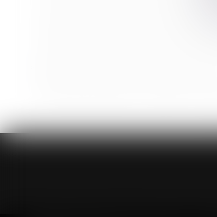
La durée d’exposition s’apprécie à la date de la déc
Heures supplémentaires : l’employeur ne peut rester
Demande orale non communiquée : la Cour de cassati
Action paulienne : la créance doit être certaine, mai
Tutelle et conflit familial : quelle place pour la famille 
Même sur demande du client, une réparation non con
Rémunération des apprentis : exonération de cotisati