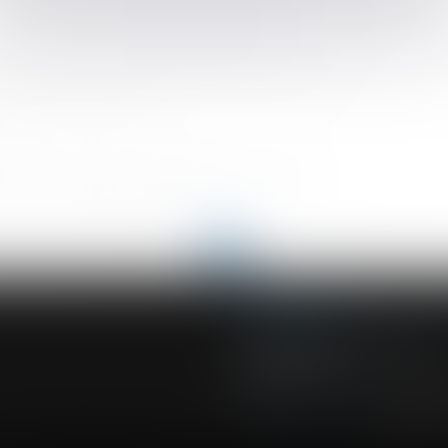
laration, pas à celle de la première constatation médicale
 silencieux face à des preuves précises
on rappelle à l’ordre le conseil de prud’hommes
s pas forcément chiffrée
?
forme engage la responsabilité du garagiste !
ons et contributions salariales
<<
<
...
14
15
16
17
18
19
20
...
>
>>
ACVF ASSOCIES
23 Boulevard du Champ de Mars
68000 COLMAR
Tél :
03 89 41 30 58
-
Fax : 03 89 