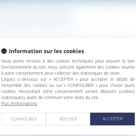
 PLACE POUR LA FAMILLE ?
Information sur les cookies
ticles 449 et 450 du Code civil prévoient que la tutelle familia
er la mesure dans l’intérêt de la personne protégée...
Lire la suit
Nous avons recours à des cookies techniques pour assurer le bon
fonctionnement du site, nous utilisons également des cookies soumis
à votre consentement pour collecter des statistiques de visite.
Cliquez ci-dessous sur « ACCEPTER » pour accepter le dépôt de
l'ensemble des cookies ou sur « CONFIGURER » pour choisir quels
cookies nécessitant votre consentement seront déposés (cookies
statistiques), avant de continuer votre visite du site.
Plus d'informations
 CPAM n’interrompt pas le délai contre l’employeur
ACCEPTER
CONFIGURER
REFUSER
condamné… même par un tiers au contrat
financements à renforcer selon le Sénat