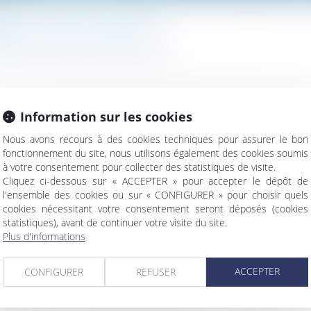
RISE : POUR OU CONTRE ?
Information sur les cookies
ue de rassurer les clients. Ils gardent dans leur inconscient l’ima
des entreprises familiales est une disposition très ancienne qui re
Nous avons recours à des cookies techniques pour assurer le bon
fonctionnement du site, nous utilisons également des cookies soumis
à votre consentement pour collecter des statistiques de visite.
Cliquez ci-dessous sur « ACCEPTER » pour accepter le dépôt de
l'ensemble des cookies ou sur « CONFIGURER » pour choisir quels
cookies nécessitant votre consentement seront déposés (cookies
statistiques), avant de continuer votre visite du site.
Plus d'informations
la discrimination capillaire
ACCEPTER
CONFIGURER
REFUSER
ités obligatoires pour l'employeur
pacte d’associé non daté demeure valable