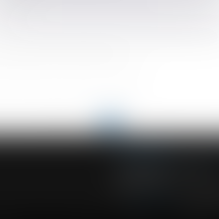
l dissimulé ?
tre ?
 temps entre la découverte des faits et la procédure de licenciem
 échappe aux héritiers réservataires ?
 des salaires versés après l’arrêt de travail
ement n’est pas fondé sur une faute grave
<<
<
...
64
65
66
67
68
69
70
...
>
>>
ACVF ASSOCIES
23 Boulevard du Champ de Mars
68000 COLMAR
Tél :
03 89 41 30 58
-
Fax : 03 89 