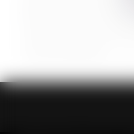
Quelle procédure pour découvrir l’infraction de travai
Transmission familiale d’une entreprise : pour ou con
Faute grave du salarié : le nécessaire court laps de
Succession : qu’est-ce que la quotité disponible, qui
Calcul du droit aux indemnités journalières : exclusion
PTZ : les nouvelles dispositions 2024
Onanisme dans un véhicule professionnel : le licenci