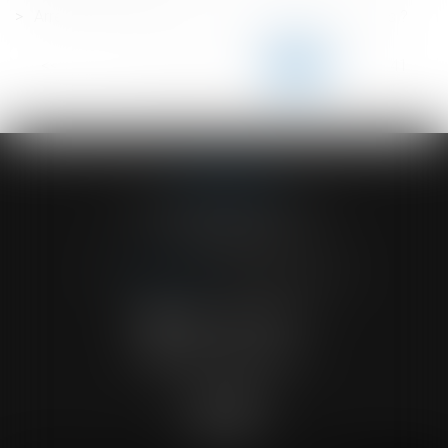
Arrêt-maladie : qu'en est-il du versement des primes ?
<<
<
...
136
137
138
139
140
141
142
...
>
>>
ACVF ASSOCIES
23 Boulevard du Champ de Mars
68000 COLMAR
Tél :
03 89 41 30 58
-
Fax : 03 89 24 54 57
NOUS CONTACTER
NOUS LOCALISER