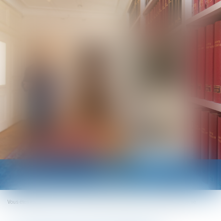
Ouvrir
le
menu
Vous êtes ici :
Accueil
La transmission d’entreprise, démarche de longue haleine