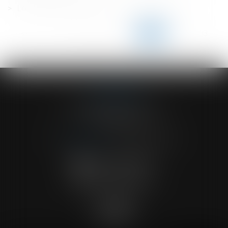
Loi applicable à la filiation : admission du renvoi
<<
<
...
198
199
200
201
202
203
204
...
>
>>
ACVF ASSOCIES
23 Boulevard du Champ de Mars
68000 COLMAR
Tél :
03 89 41 30 58
-
Fax : 03 89 24 54 57
NOUS CONTACTER
NOUS LOCALISER