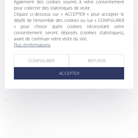
haleine
également des cookies soumis à votre consentement
pour collecter des statistiques de visite.
Action en partage d’un créancier : compétence du JAF
Cliquez ci-dessous sur « ACCEPTER » pour accepter le
du lieu de situation de l’immeuble
dépôt de l'ensemble des cookies ou sur « CONFIGURER
» pour choisir quels cookies nécessitant votre
Covid-19 : précisions procédurales en matière familiale
consentement seront déposés (cookies statistiques),
Installation d'un dispositif informatique pour le contrôle
avant de continuer votre visite du site.
de l'activité des salariés : la consultation du CE est
Plus d'informations
obligatoire
Preuve des heures supplémentaires : changement de
CONFIGURER
REFUSER
terminologie pour le salarié
ACCEPTER
Dépôt d'une proposition de loi pour la suppression de la
fiscalité de la succession et de la donation
Coronavirus : Amazon devant le tribunal, la fermeture des
entrepôts en jeu
Contestation du refus de prise en charge : conditions de
l’obligation d’expertise médicale
Coronavirus : le dispositif de « prime Macron » est
assoupli et prolongé