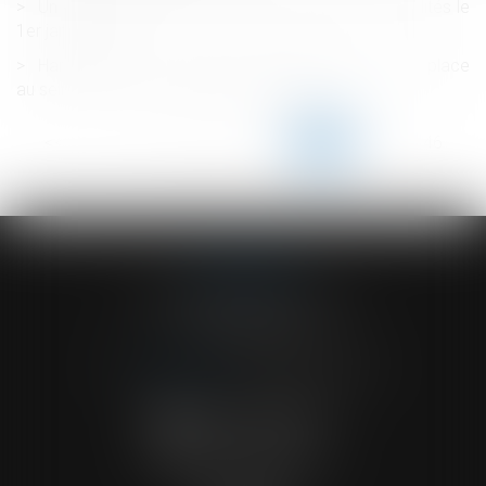
Un décret permet l’entrée en vigueur du titre-mobilités le
1er janvier 2022
Harcèlement : un dispositif de signalement mis en place
au sein des services du premier ministre
<<
<
...
141
142
143
144
145
146
147
...
>
>>
ACVF ASSOCIES
23 Boulevard du Champ de Mars
68000 COLMAR
Tél :
03 89 41 30 58
-
Fax : 03 89 24 54 57
NOUS CONTACTER
NOUS LOCALISER