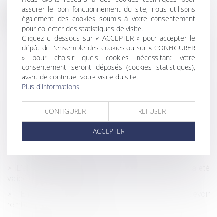
assurer le bon fonctionnement du site, nous utilisons
Historique
également des cookies soumis à votre consentement
pour collecter des statistiques de visite.
Le titre-mobilité est enfin sur la route
Cliquez ci-dessous sur « ACCEPTER » pour accepter le
La commission mixte paritaire adopte le projet de loi
dépôt de l'ensemble des cookies ou sur « CONFIGURER
» pour choisir quels cookies nécessitant votre
relatif à la protection des enfants
consentement seront déposés (cookies statistiques),
Hériter dans une famille recomposée
avant de continuer votre visite du site.
Plus d'informations
Réglementation technique & droit de la construction : ce
qui a changé au 1er janvier 2022
CONFIGURER
REFUSER
Sécurité sociale : tous les changements au 1er janvier
2022
ACCEPTER
Amiante : un «préjudice d’anxiété» reconnu pour une
centaine de cheminots
L'algorithme d'évaluation des préjudices corporels a été
validé par le Conseil d'Etat
En cas de divorce, l’un des époux peut devoir
rembourser des APL à l’autre