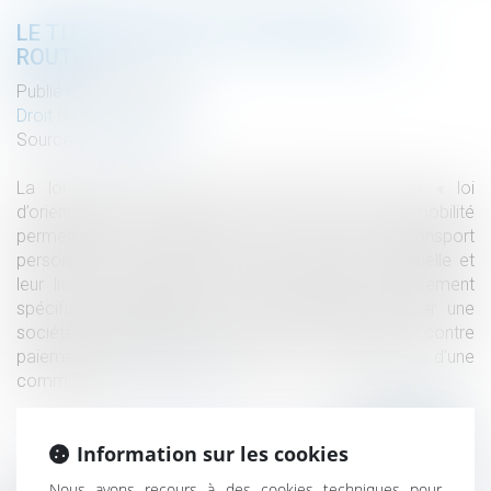
LE TITRE-MOBILITÉ EST ENFIN SUR LA
ROUTE
Publié le :
18/01/2022
Droit du travail - Salariés
Source :
www.efl.fr
La loi 2019-1428 du 24 décembre 2019, dite « loi
d’orientation des mobilités », a créé un titre-mobilité
permettant de prendre en charge les frais de transport
personnels des salariés entre leur résidence habituelle et
leur lieu de travail. Il s’agit d’une solution de paiement
spécifique, dématérialisée et prépayée, émise par une
société spécialisée qui les cède à l’employeur contre
paiement de leur valeur libératoire et, le cas échéant, d’une
commission...
Lire la suite
Information sur les cookies
Nous avons recours à des cookies techniques pour