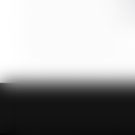
Congés non pris au 31 mai, que dit la loi ?
Alcool au volant : les obligations de l'employeur en 
Testament : comment modifier ou révoquer un test
Se prémunir d'un refus de prêt immobilier en cas de
De la jurisprudence liée aux arrêts de travail
Les employeurs peuvent temporairement couper l’
Pas d’indemnité globale de dépréciation du surplus p
<