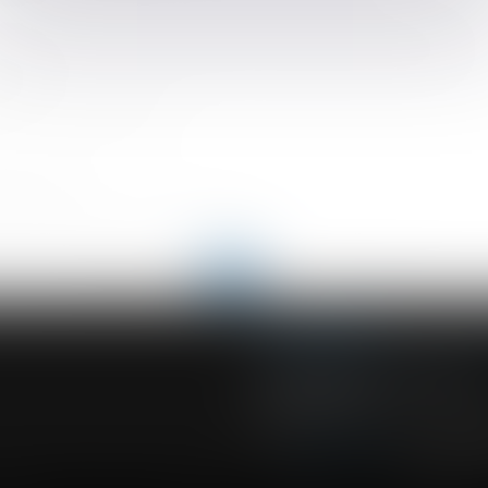
matière de formation des salariés à la prévention des risques
ament ?
 VEFA : mode d'emploi
eau chaude
our le syndicat des copropriétaires
<
<
...
97
98
99
100
101
102
103
...
>
ACVF ASSOCIES
23 Boulevard du Champ de Mars
68000 COLMAR
Tél :
03 89 41 30 58
-
Fax : 03 89 