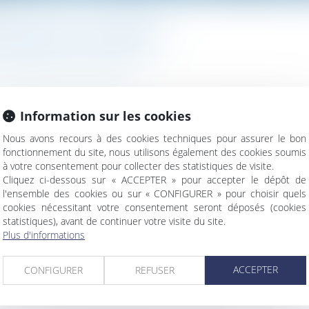
ÉVOQUER UN TESTAMENT ?
/
Patrimoine et succession
Information sur les cookies
ifier ou le révoquer ? Découvrez les étapes à suivre pour adapt
Nous avons recours à des cookies techniques pour assurer le bon
fonctionnement du site, nous utilisons également des cookies soumis
à votre consentement pour collecter des statistiques de visite.
Cliquez ci-dessous sur « ACCEPTER » pour accepter le dépôt de
l'ensemble des cookies ou sur « CONFIGURER » pour choisir quels
cookies nécessitant votre consentement seront déposés (cookies
statistiques), avant de continuer votre visite du site.
Plus d'informations
ode pour calculer l’indemnité d’expropriation ?
ACCEPTER
CONFIGURER
REFUSER
e professionnelle : derniers rappels
exprès et non équivoque par le maître de l’ouvrage