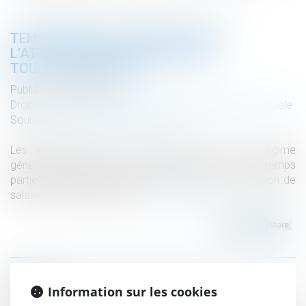
TEMPS PARTIEL THÉRAPEUTIQUE :
L’ATTESTATION DE SALAIRE EST
TOUJOURS REQUISE !
Publié le :
01/09/2025
Droit du travail - Employeurs
/
Droit de la protection sociale
Source :
cabinet-rs.expert-infos.com
Les employeurs dont les salariés relèvent du régime
général de la Sécurité sociale doivent, en cas de temps
partiel thérapeutique, continuer à fournir une attestation de
salaire sur net-entreprises.fr...
Lire la suite
Historique
Information sur les cookies