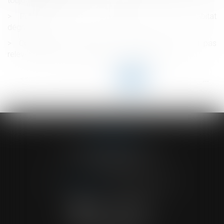
toujours requise !
Publication du décret d'application de la loi habitat
dégradé
Contestation de paternité : les juges ne peuvent pas
relever d’office le moyen tiré de la prescription
<<
<
...
10
11
12
13
14
15
16
...
>
>>
ACVF ASSOCIES
23 Boulevard du Champ de Mars
68000 COLMAR
Tél :
03 89 41 30 58
-
Fax : 03 89 24 54 57
NOUS CONTACTER