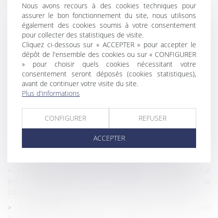
Respect du droit du travail par les plates-formes de VTC
Nous avons recours à des cookies techniques pour
et loyauté de la concurrence
assurer le bon fonctionnement du site, nous utilisons
également des cookies soumis à votre consentement
La pompe à chaleur ayant nécessité des travaux
pour collecter des statistiques de visite.
modestes n’est pas un ouvrage au sens de l’article 1792 du
Cliquez ci-dessous sur « ACCEPTER » pour accepter le
Code civil !
dépôt de l'ensemble des cookies ou sur « CONFIGURER
» pour choisir quels cookies nécessitant votre
Lutte contre les accidents du travail graves et mortels :
consentement seront déposés (cookies statistiques),
du nouveau !
avant de continuer votre visite du site.
Succession : pourquoi les héritiers d'un compte-titres
Plus d'informations
paient-ils plus cher ?
Arrêt de travail : le nouveau formulaire papier sécurisé
CONFIGURER
REFUSER
devient obligatoire
ACCEPTER
Encadrement des loyers des baux d’habitation :
prolongation du dispositif jusqu’en 2026
Nationalité française par mariage : la conception d’un
enfant hors union suffit à caractériser la cessation de
communauté de vie
Temps partiel thérapeutique : l’attestation de salaire est