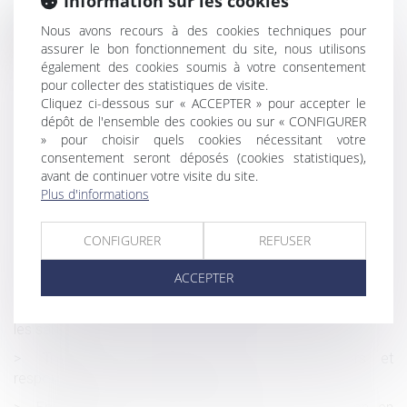
Information sur les cookies
Nous avons recours à des cookies techniques pour
Historique
assurer le bon fonctionnement du site, nous utilisons
L’information du salarié lors de l’embauche est
également des cookies soumis à votre consentement
améliorée
pour collecter des statistiques de visite.
Cliquez ci-dessous sur « ACCEPTER » pour accepter le
Titres-restaurant : quelles conséquences lorsque la
dépôt de l'ensemble des cookies ou sur « CONFIGURER
participation patronale est inférieure à 50 % ?
» pour choisir quels cookies nécessitant votre
consentement seront déposés (cookies statistiques),
Cession d'une filiale en cessation de paiements par sa
avant de continuer votre visite du site.
société mère : est-elle fautive ?
Plus d'informations
Vaut dire la lettre de contestation de l’avocat annexée
au PV de lecture du projet d’état liquidatif
CONFIGURER
REFUSER
Construction : surélévation des copropriétés et
ACCEPTER
dispositions de la loi Climat résilience
Sous-traitance : des risques professionnels accrus pour
les salariés
Trouble de jouissance causé par un tiers et
responsabilité de la SCI bailleresse