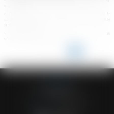
Empiètement : nature et prescription de l’action en
responsabilité
Réponse minimaliste du ministère de la Justice sur le
caractère universel du transfert universel de patrimoine
professionnel (TUPP)
Salarié itinérant et rémunération du temps de
déplacement entre deux clients
<<
<
...
104
105
106
107
108
109
110
...
>
>>
ACVF ASSOCIES
23 Boulevard du Champ de Mars
68000 COLMAR
Tél :
03 89 41 30 58
-
Fax : 03 89 24 54 57