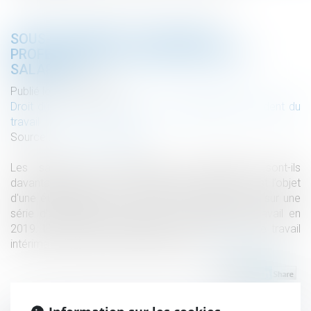
SOUS-TRAITANCE : DES RISQUES
PROFESSIONNELS ACCRUS POUR LES
SALARIÉS
Publié le :
21/03/2023
Droit du travail - Employeurs
/
Responsabilité accident du
travail
Source :
www.vie-publique.fr
Les salariés des entreprises sous-traitantes sont-ils
davantage exposés aux accidents du travail ? C’est l’objet
d'une étude publiée le 1er mars 2023 qui s’appuie sur une
série d'enquêtes concernant les conditions de travail en
2019. L'étude observe également la façon dont le travail
intérimaire peut être facteur de risques...
Lire la suite