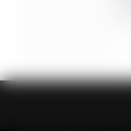
Où se situe la frontière entre optimisation du patrimo
"Le silence vaut acceptation" désormais l'adage est
Cession de commerce : la clause de non-rétablissem
L'immeuble édifié sur une parcelle commune jouxtant 
L'impact de la loi santé en entreprise
Licenciement pour inaptitude : quelles indemnités pou
Qu'est-ce qu'une succession anomale ?
<<