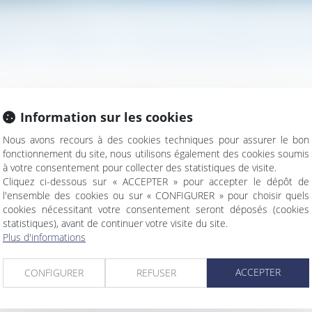
en matière de construction
MAIS L'ADAGE EST CODIFIÉ EN MATIÈRE DE CO
Information sur les cookies
lle le silence gardé par l’administration sur une demande vaut ac
Nous avons recours à des cookies techniques pour assurer le bon
fonctionnement du site, nous utilisons également des cookies soumis
à votre consentement pour collecter des statistiques de visite.
Cliquez ci-dessous sur « ACCEPTER » pour accepter le dépôt de
l'ensemble des cookies ou sur « CONFIGURER » pour choisir quels
cookies nécessitant votre consentement seront déposés (cookies
statistiques), avant de continuer votre visite du site.
Plus d'informations
e champ d’application est étendu hors du territoire national
ACCEPTER
CONFIGURER
REFUSER
 souveraine de la méthode de calcul
 la prise en charge de l'accident du travail