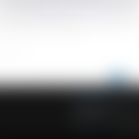
ine et abus de droit ?
 codifié en matière de construction
ent étendue à une société tierce
un terrain propre est-il un bien propre?
r le salarié ?
<
...
211
212
213
214
215
216
217
>
ACVF ASSOCIES
23 Boulevard du Champ de Mars
68000 COLMAR
Tél :
03 89 41 30 58
-
Fax : 03 89 