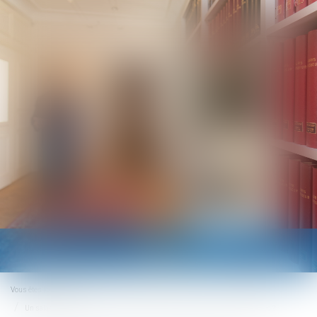
Ouvrir
le
menu
Vous êtes ici :
Accueil
Un salarié peut-il refuser une mutation au nom de ses convictions religieuses ?