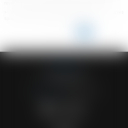
revenus d’activité de 2020 peuvent être neutralisés
Vice ou défaut de conformité apparent : les réserves
sans incidence sur le départ du délai d’action
<<
<
...
137
138
139
140
141
142
143
...
>
>>
ACVF ASSOCIES
23 Boulevard du Champ de Mars
68000 COLMAR
Tél :
03 89 41 30 58
-
Fax : 03 89 24 54 57
NOUS CONTACTER
NOUS LOCALISER