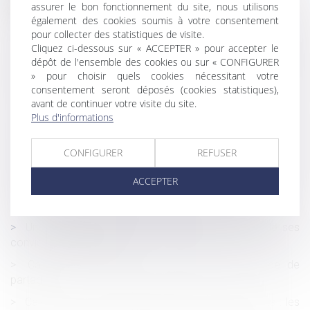
assurer le bon fonctionnement du site, nous utilisons
L’indivisaire qui rembourse le crédit-relais finançant un
également des cookies soumis à votre consentement
achat indivis a droit à une indemnité
pour collecter des statistiques de visite.
Cliquez ci-dessous sur « ACCEPTER » pour accepter le
Exonération Dutreil et entreprise individuelle : le montant
dépôt de l'ensemble des cookies ou sur « CONFIGURER
des liquidités transmises ne doit pas dépasser les besoins
» pour choisir quels cookies nécessitant votre
normaux de trésorerie
consentement seront déposés (cookies statistiques),
avant de continuer votre visite du site.
Arrêt-maladie : qu'en est-il du versement des primes ?
Plus d'informations
Clause d’exclusion de solidarité et dépassement du
budget : variations sur la responsabilité de l’architecte
CONFIGURER
REFUSER
Index de l’égalité professionnelle à publier avant le 1er
ACCEPTER
mars
Changement de régime matrimonial
Un salarié peut-il refuser une mutation au nom de ses
convictions religieuses ?
Calcul de l’indemnité de réduction en l’absence de
partage
Calcul des IJ maladie-maternité des indépendants : les