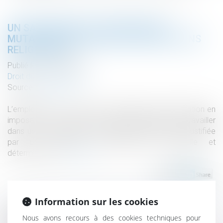
UN SALARIÉ PEUT-IL REFUSER UNE
MUTATION AU NOM DE SES CONVICTIONS
RELIGIEUSES ?
Publié le :
22/02/2022
Droit du travail - Salariés
Source :
www.efl.fr
L’employeur ne se rend pas coupable de discrimination en
imposant à un salarié de religion hindouiste de travailler
dans un cimetière, dès lors que cette mesure est justifiée
par une exigence professionnelle essentielle et
déterminante.
Lire la suite
Information sur les cookies
Nous avons recours à des cookies techniques pour
Historique