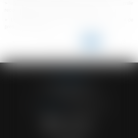
Transmission patrimoniale au sein d’une famille
recomposée : quelles sont les règles légales ?
Le plafond de la sécurité sociale devrait augmenter de
près de 7 % en 2023
<<
<
...
118
119
120
121
122
123
124
...
>
>>
ACVF ASSOCIES
23 Boulevard du Champ de Mars
68000 COLMAR
Tél :
03 89 41 30 58
-
Fax : 03 89 24 54 57
NOUS CONTACTER
NOUS LOCALISER