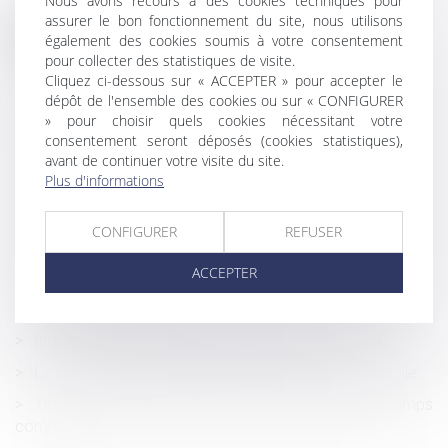
Nous avons recours à des cookies techniques pour
assurer le bon fonctionnement du site, nous utilisons
Historique
également des cookies soumis à votre consentement
pour collecter des statistiques de visite.
Inexécution du contrat par le constructeur : le juge ne
Cliquez ci-dessous sur « ACCEPTER » pour accepter le
doit pas modifier l’objet du litige
dépôt de l'ensemble des cookies ou sur « CONFIGURER
» pour choisir quels cookies nécessitant votre
Revendication de la qualité d’associé par un époux
consentement seront déposés (cookies statistiques),
commun en biens
avant de continuer votre visite du site.
Pour choisir le tuteur, le juge n'est pas lié par le mandat
Plus d'informations
de protection future conclu précédemment
CONFIGURER
REFUSER
Projet de loi de financement de la Sécurité sociale : les
nouveautés pour les employeurs
ACCEPTER
Legs : la délivrance judiciaire est insuffisante pour en
obtenir le paiement
Indiquez‑vous l’ancienneté sur les bulletins ?
La notion de professionnel est une notion fonctionnelle
Un temps partiel ne doit pas se transformer en temps
complet !