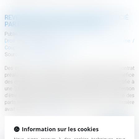
REVENDICATION DE LA QUALITÉ D’ASSOCIÉ
PAR UN ÉPOUX COMMUN EN BIENS
Publié le :
12/10/2022
Droit de la famille, des personnes et de leur patrimoine
/
Couples et régime matrimoniaux
Source :
www.aurep.com
Des époux se sont mariés le 17 juillet 1970, sans contrat
préalable. Le 13 juin 2007, le mari, revendiquant le bénéfice
des dispositions de l'article 1832-2 du code civil, a notifié à
une SARL, dont son épouse était la gérante, son intention
d'être personnellement associé à hauteur de la moitié des
parts sociales correspondant à l'apport que cette dernière
avait effectué...
Lire la suite
Information sur les cookies