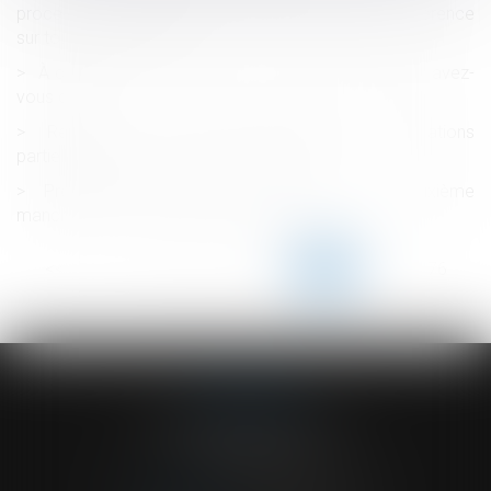
procéder à des réunions du CSE que par visioconférence
sur toute l’année 2021 ?
À combien de congés pour événements familiaux avez-
vous droit ?
Rénovation du régime déclaratif des déclarations
partielles de succession - assurance vie
Proposition de loi santé au travail : une deuxième
manche pour les partenaires sociaux ?
<<
<
...
171
172
173
174
175
176
177
...
>
>>
ACVF ASSOCIES
23 Boulevard du Champ de Mars
68000 COLMAR