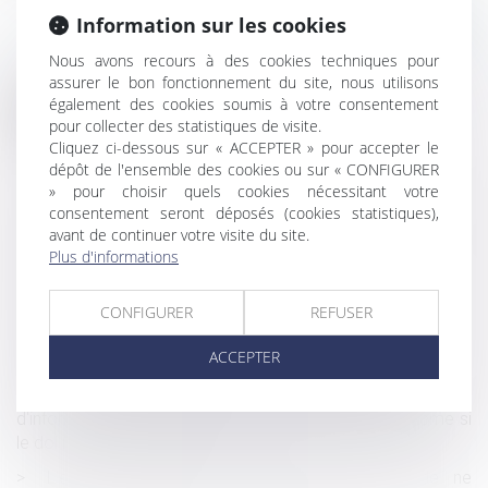
Information sur les cookies
Nous avons recours à des cookies techniques pour
assurer le bon fonctionnement du site, nous utilisons
également des cookies soumis à votre consentement
Historique
pour collecter des statistiques de visite.
Cliquez ci-dessous sur « ACCEPTER » pour accepter le
Salariés, entreprises, quel rôle pour le droit du travail ?
dépôt de l'ensemble des cookies ou sur « CONFIGURER
Des aides pour protéger la santé de vos salariés
» pour choisir quels cookies nécessitant votre
consentement seront déposés (cookies statistiques),
Responsabilité solidaire du maître d'ouvrage et des
avant de continuer votre visite du site.
constructeurs après le prononcé de la réception des
Plus d'informations
travaux : quels en sont les contours ?
Contours de l'incapacité de recevoir d'un médecin
CONFIGURER
REFUSER
désigné légataire et exécuteur testamentaire
ACCEPTER
Un amendement pour protéger les enfants intersexes
La responsabilité pour manquement à l’obligation
d'information précontractuelle peut être engagée même si
le dol n’est pas caractérisé
L’employeur peut-il unilatéralement décider de ne