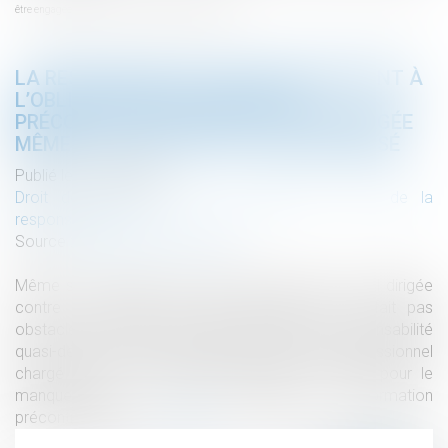
être engagée même si le dol n’est pas caractérisé
LA RESPONSABILITÉ POUR MANQUEMENT À
L’OBLIGATION D'INFORMATION
PRÉCONTRACTUELLE PEUT ÊTRE ENGAGÉE
MÊME SI LE DOL N’EST PAS CARACTÉRISÉ
Publié le :
02/02/2021
Droit des obligations et des suretés
/
Droit de la
responsabilité
Source :
www.actualitesdudroit.fr
Même si la nullité de la vente d’immeuble pour dol dirigée
contre le vendeur n’est pas avérée, cela ne fait pas
obstacle à ce qu’une demande subsidiaire en responsabilité
quasi-délictuelle puisse être dirigée contre le professionnel
chargé de la commercialisation dudit immeuble pour le
manquement à son obligation d'information
précontractuelle...
Lire la suite