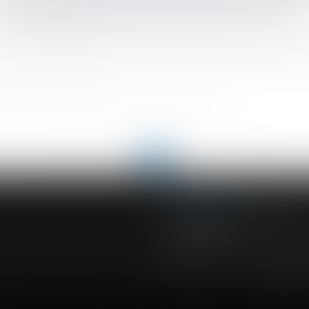
la mère biologique
désormais obligatoire
en matière de prévoyance des cadres : prise en compte du financ
uvre pour l’employeur ?
 la DFS, les frais de transport et les tests Covid
<
...
132
133
134
135
136
137
138
...
>
ACVF ASSOCIES
23 Boulevard du Champ de Mars
68000 COLMAR
Tél :
03 89 41 30 58
-
Fax : 03 89 
t en ligne
Contact
Espace client
Droit de la famille
Responsabilité civi