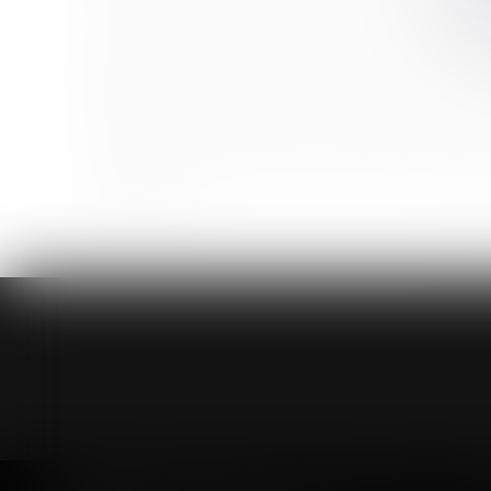
CEDH : Relations entre l’enfant et l’ex-compagne de 
Rupture conventionnelle : le recours au téléservice 
Obligation patronale de cotiser à hauteur de 1,5 % 
Alcool interdit en entreprise : quelle marge de manœ
Nouvelles précisions du Boss sur les frais de mobilité,
Concubinage
<<
Accueil
Cabinet
Avocats
Actus
RDV en ligne
Paiemen