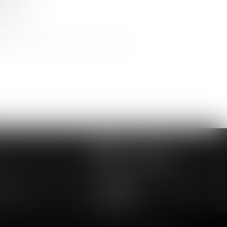
ement au régime de « frais de santé »
>>
NOUS CONTACTER
NOUS LOCALISER
24 54 57
le
Droit du travail
Droit de la construction
Honoraires