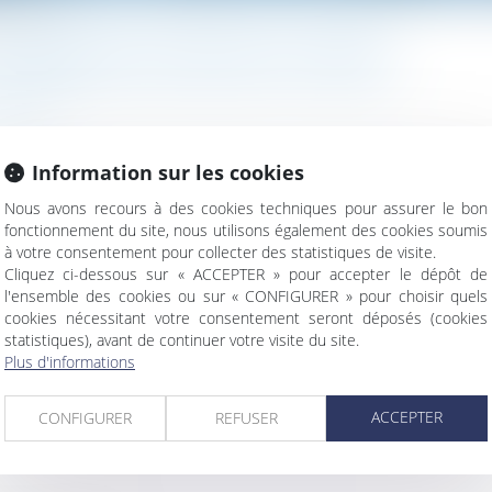
la victime
NCIDENCE DE LA FAUTE DE LA VICTIME
sabilité
Information sur les cookies
dommage fait obstacle à l’examen de la responsabilité du gardien 
Nous avons recours à des cookies techniques pour assurer le bon
fonctionnement du site, nous utilisons également des cookies soumis
à votre consentement pour collecter des statistiques de visite.
Cliquez ci-dessous sur « ACCEPTER » pour accepter le dépôt de
l'ensemble des cookies ou sur « CONFIGURER » pour choisir quels
cookies nécessitant votre consentement seront déposés (cookies
statistiques), avant de continuer votre visite du site.
Plus d'informations
aute de la victime
ure d’un site peut être considéré comme un accident du travail
ACCEPTER
CONFIGURER
REFUSER