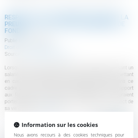
RESPECT DE LA VIE PRIVÉE DU SALARIÉ : LA
PREUVE ILLICITE D’UN DÉTOURNEMENT DE
FONDS
Publié le :
18/05/2020
Droit du travail - Salariés
Source :
www.dalloz-actualite.fr
Lorsqu’un employeur diligente une enquête interne visant un
salarié à propos de faits, venus à sa connaissance, mettant
en cause ce salarié, les investigations menées dans ce
cadre doivent être justifiées et proportionnées par rapport
aux faits qui sont à l’origine de l’enquête et ne sauraient
porter d’atteinte excessive au droit du salarié au respect de
sa vie privée...
Lire la suite
Information sur les cookies
Nous avons recours à des cookies techniques pour