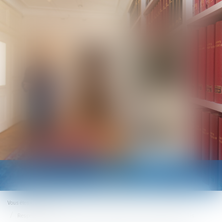
Ouvrir
le
menu
Vous êtes ici :
Accueil
Respect de la vie privée du salarié : la preuve illicite d’un détournement de fonds