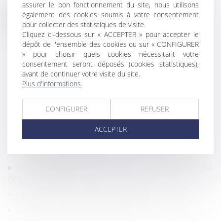
assurer le bon fonctionnement du site, nous utilisons
également des cookies soumis à votre consentement
Historique
pour collecter des statistiques de visite.
Cliquez ci-dessous sur « ACCEPTER » pour accepter le
Reprise des délais d'instruction d'urbanisme,
dépôt de l'ensemble des cookies ou sur « CONFIGURER
d'aménagement et de construction au 24 mai
» pour choisir quels cookies nécessitant votre
Un mauvais conseil d'un gestionnaire n'entraîne pas
consentement seront déposés (cookies statistiques),
obligatoirement une indemnisation
avant de continuer votre visite du site.
Plus d'informations
Épidémie de Covid-19 et adaptation des délais en
matière de négociation collective
CONFIGURER
REFUSER
Exposition à l’amiante : constitutions de partie civile
incidentes irrecevables faute de faits indivisibles
ACCEPTER
Transcription d’un acte d’état civil étranger : la Cour de
cassation poursuit le chemin
Respect de la vie privée du salarié : la preuve illicite d’un
détournement de fonds
Un arrêté publié pour la réglementation «tertiaire»
Régime social de l'activité partielle