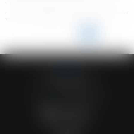
Réforme des successions : zoom sur 5 propositions
Fiche de renseignement de patrimoine de la caution
mariée sous le régime de la communauté erronée
<<
<
...
195
196
197
198
199
200
201
...
>
>>
ACVF ASSOCIES
23 Boulevard du Champ de Mars
68000 COLMAR
Tél :
03 89 41 30 58
-
Fax : 03 89 24 54 57
NOUS CONTACTER
NOUS LOCALISER