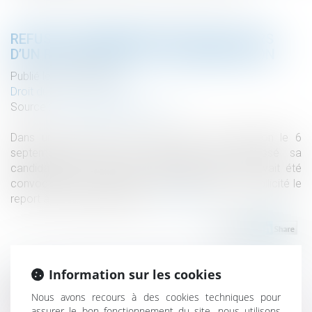
REFUS DE COMMUNIQUER SON ÂGE LORS
D’UN RECRUTEMENT ET DISCRIMINATION
Publié le :
02/10/2023
Droit du travail - Salariés
Source :
www.lemag-juridique.com
Dans un litige porté devant la Cour de cassation le 6
septembre dernier, une candidate avait adressé sa
candidature par curriculum vitae anonymisé, et avait été
convoquée à une journée de test, dont elle avait sollicité le
report à une date ultérieure...
Lire la suite
Information sur les cookies
Historique
Nous avons recours à des cookies techniques pour
assurer le bon fonctionnement du site, nous utilisons