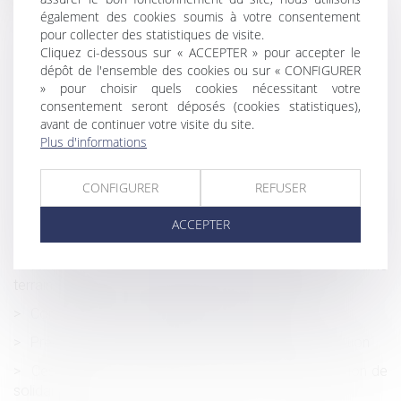
Violence à l’égard des femmes : le GREVIO publie son
également des cookies soumis à votre consentement
rapport annuel
pour collecter des statistiques de visite.
Une tentative de suicide survenue en raison du travail
Cliquez ci-dessous sur « ACCEPTER » pour accepter le
dépôt de l'ensemble des cookies ou sur « CONFIGURER
constitue un accident du travail
» pour choisir quels cookies nécessitant votre
Obligation de reclassement : attention à la rédaction de
consentement seront déposés (cookies statistiques),
l’avis d’inaptitude !
avant de continuer votre visite du site.
Plus d'informations
Au décès du débiteur, quel est le sort de la prestation
compensatoire allouée avant le 1-7-2000 ?
CONFIGURER
REFUSER
Point de départ de la prescription en matière d’indemnité
de congés payés : application du droit de l’Union
ACCEPTER
européenne
Action en remboursement de celui qui a construit sur le
terrain d'autrui avec des matériaux lui appartenant
Congé d’adoption : publication du décret !
Précisions sur l’indemnisation des victimes d’infraction
Cession de parts sociales : effets de la présomption de
solidarité