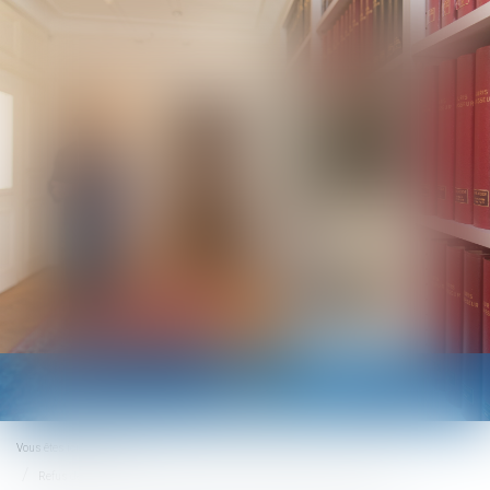
Ouvrir
le
menu
Vous êtes ici :
Accueil
Refus de communiquer son âge lors d’un recrutement et discrimination