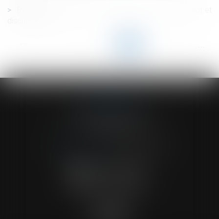
Refus de communiquer son âge lors d’un recrutement et
discrimination
<<
<
...
83
84
85
86
87
88
89
...
>
>>
ACVF ASSOCIES
23 Boulevard du Champ de Mars
68000 COLMAR
Tél :
03 89 41 30 58
-
Fax : 03 89 24 54 57
NOUS CONTACTER
NOUS LOCALISER