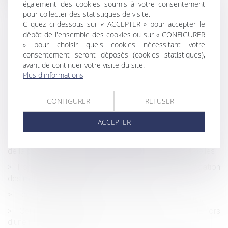
QPC : l’article L 131-9 du Code de la Sécurité sociale est-
également des cookies soumis à votre consentement
il conforme à la Constitution ?
pour collecter des statistiques de visite.
Cliquez ci-dessous sur « ACCEPTER » pour accepter le
Proposition de loi visant à réformer la fiscalité du droit
dépôt de l'ensemble des cookies ou sur « CONFIGURER
des successions
» pour choisir quels cookies nécessitant votre
consentement seront déposés (cookies statistiques),
Rappels sur le contrôle effectif de la charge de travail
avant de continuer votre visite du site.
des salariés en forfait jours
Plus d'informations
Faut-il un service public pour recouvrer les pensions
alimentaires impayées ?
CONFIGURER
REFUSER
Sanction du salarié pour trop-perçu de salaire non
ACCEPTER
signalé
Exposition au risque et interprétation de la classification
de la pathologie au tableau des maladies professionnelles
Fondements juridiques garantissant le droit à l'éducation
des mineurs handicapés
Legs et transmission, ce qu'il faut savoir
Comment bénéficier de l'abattement jeunes PME lors
d'une reprise d'entreprise