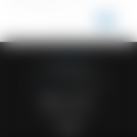
Responsabilité de l'incendie de Lubrizol : que dit la loi ?
<<
<
...
211
212
213
214
215
216
217
>
>>
ACVF ASSOCIES
23 Boulevard du Champ de Mars
68000 COLMAR
Tél :
03 89 41 30 58
-
Fax : 03 89 24 54 57
NOUS CONTACTER
NOUS LOCALISER