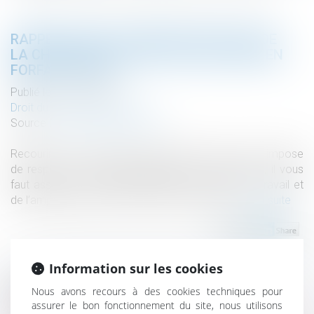
RAPPELS SUR LE CONTRÔLE EFFECTIF DE
LA CHARGE DE TRAVAIL DES SALARIÉS EN
FORFAIT JOURS
Publié le :
22/10/2019
Droit du travail - Employeurs
Source :
www2.editions-tissot.fr
Recourir à une convention de forfait en jours vous impose
de respecter certaines obligations. Parmi celles-ci, il vous
faut assurer un contrôle effectif de la charge de travail et
de l’amplitude du temps de travail du salarié...
Lire la suite
Information sur les cookies
Nous avons recours à des cookies techniques pour
Historique
assurer le bon fonctionnement du site, nous utilisons