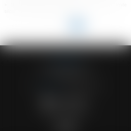
Une nouvelle action en bornage implique que la limite
séparative soit devenue incertaine
<<
<
...
63
64
65
66
67
68
69
...
>
>>
ACVF ASSOCIES
23 Boulevard du Champ de Mars
68000 COLMAR
Tél :
03 89 41 30 58
-
Fax : 03 89 24 54 57
NOUS CONTACTER
NOUS LOCALISER