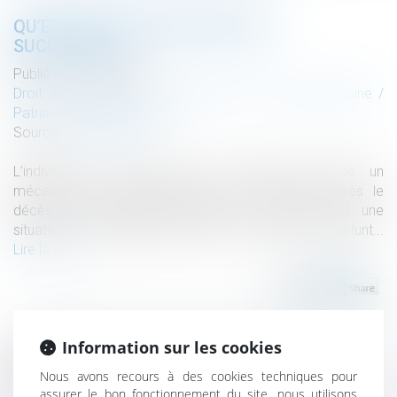
QU’EST-CE QUE L’INDIVISION EN
SUCCESSION ?
Publié le :
24/04/2024
Droit de la famille, des personnes et de leur patrimoine
/
Patrimoine et succession
Source :
www.lejdd.fr
L’indivision en succession se présente comme un
mécanisme juridique complexe mais courant après le
décès d’une personne, plaçant les héritiers dans une
situation de copropriété forcée sur les biens du défunt...
Lire la suite
Information sur les cookies
Historique
Nous avons recours à des cookies techniques pour
assurer le bon fonctionnement du site, nous utilisons