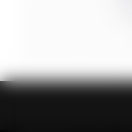
Qu'est-ce que le CDD multi-remplacement ?
Derniers changements en matière d’IRP en janvier 2
Quelles sont les incidences du régime de la communa
Fermeture de l’entreprise pour Noël 2019 : quelques 
Responsabilité du fabricant : le défaut d’information 
Transcription de l’acte de naissance des enfants dési
Quel régime applicable pour une prestation compens
<<