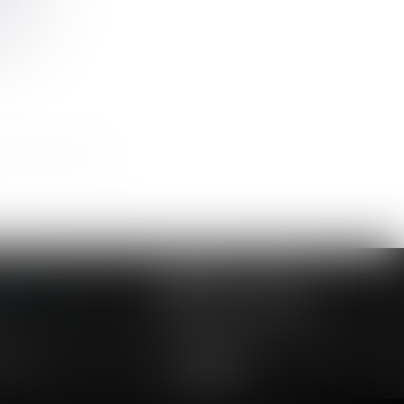
ctuée à l'étranger
>>
NOUS CONTACTER
NOUS LOCALISER
24 54 57