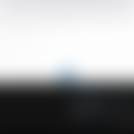
020
uté universelle sur les donations ?
rappels utiles
implique celui du produit
gnant le père biologique et le père d’intention pour une GPA effe
atoire mixte ?
<
...
207
208
209
210
211
212
213
...
>
ACVF ASSOCIES
23 Boulevard du Champ de Mars
68000 COLMAR
Tél :
03 89 41 30 58
-
Fax : 03 89 