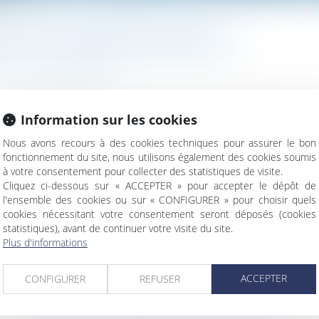
mixte ?
ESTATION COMPENSATOIRE MIXTE ?
/
Divorce et séparation
Information sur les cookies
le régime applicable à la partie en capital d’une prestation com
éduction ni à réduction d'impôt sur le revenu...
Lire la suite
Nous avons recours à des cookies techniques pour assurer le bon
fonctionnement du site, nous utilisons également des cookies soumis
à votre consentement pour collecter des statistiques de visite.
Cliquez ci-dessous sur « ACCEPTER » pour accepter le dépôt de
l'ensemble des cookies ou sur « CONFIGURER » pour choisir quels
cookies nécessitant votre consentement seront déposés (cookies
statistiques), avant de continuer votre visite du site.
Plus d'informations
ge compétent ?
ACCEPTER
CONFIGURER
REFUSER
ières de construction à respecter pour les projets situés en zon