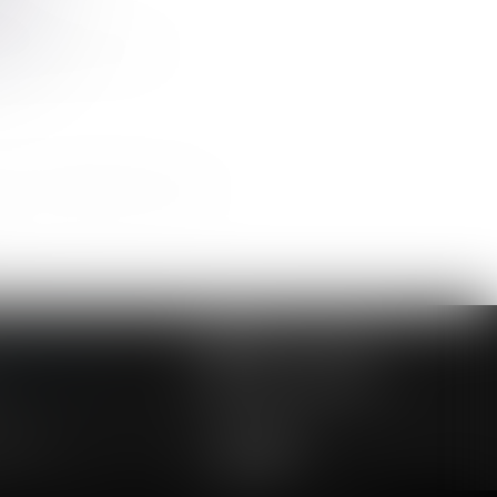
iaux
parations et divorces
our de l’assignation au fond
>>
NOUS CONTACTER
NOUS LOCALISER
24 54 57