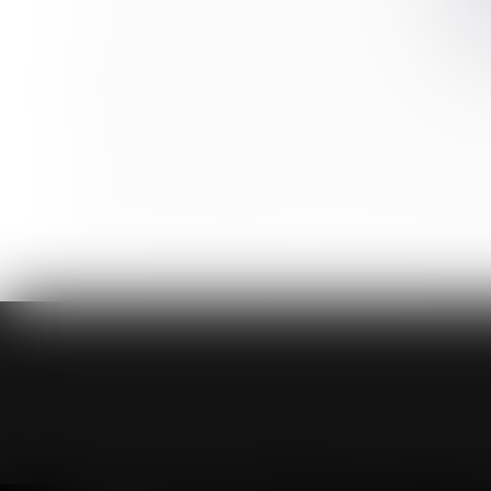
Loi de finances pour 2023 : assimilation possible de
Depuis le 1er janvier 2023, le recouvrement des pens
Quand intimider son employeur en le menaçant de sai
Rente AT/MP et indemnisation complémentaire : un r
L’employeur peut être condamné à verser un abondem
Revirement de jurisprudence : le point de départ du d
Époux communs en biens : précisions sur le point de 
<<