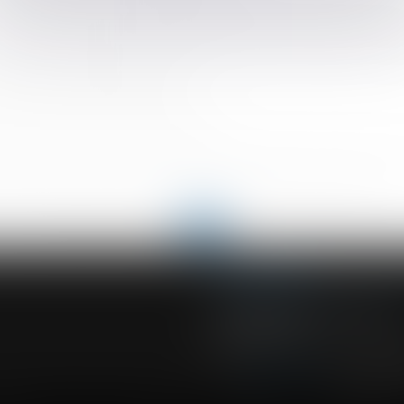
s cessions d'entreprises individuelles aux cessions de droits soc
ions alimentaires par l’ARIPA est généralisé à l’ensemble des sé
sir la justice dégénère en abus
evirement de jurisprudence
ent sur le CPF du lanceur d’alerte
élai de prescription des recours entre constructeurs est fixé au j
départ de l’action en déclaration de simulation des donations
<
...
109
110
111
112
113
114
115
...
>
ACVF ASSOCIES
23 Boulevard du Champ de Mars
68000 COLMAR
Tél :
03 89 41 30 58
-
Fax : 03 89 