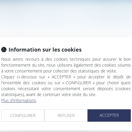
 justice dégénère en abus
 MENAÇANT DE SAISIR LA JUSTICE DÉGÉNÈRE 
Information sur les cookies
itue une liberté fondamentale, son exercice trouve sa limite lorsqu
 une illustration de l'abus de …
Lire la suite
Nous avons recours à des cookies techniques pour assurer le bon
fonctionnement du site, nous utilisons également des cookies soumis
à votre consentement pour collecter des statistiques de visite.
Cliquez ci-dessous sur « ACCEPTER » pour accepter le dépôt de
l'ensemble des cookies ou sur « CONFIGURER » pour choisir quels
cookies nécessitant votre consentement seront déposés (cookies
statistiques), avant de continuer votre visite du site.
Plus d'informations
s d’un parent et prise en considération de la séparation ou du 
ACCEPTER
CONFIGURER
REFUSER
fication des frais professionnels
correspond à son périmètre géographique