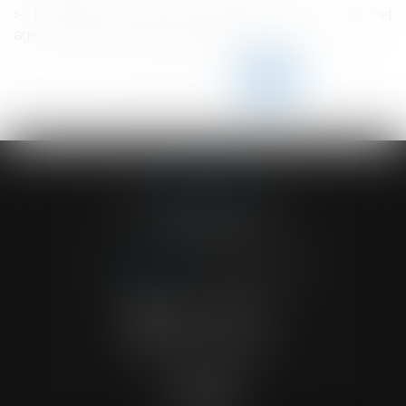
La partie civile n'est pas recevable à agir contre cet
agent, pénalement responsable du délit
<<
<
...
110
111
112
113
114
115
116
...
>
>>
ACVF ASSOCIES
23 Boulevard du Champ de Mars
68000 COLMAR
Tél :
03 89 41 30 58
-
Fax : 03 89 24 54 57
NOUS CONTACTER
NOUS LOCALISER