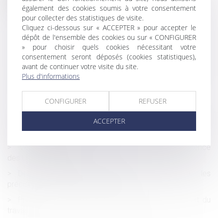
également des cookies soumis à votre consentement
Protection de l’enfance : les textes d’application de la loi
pour collecter des statistiques de visite.
«Taquet »
Cliquez ci-dessous sur « ACCEPTER » pour accepter le
TVA autoliquidée dans le bâtiment sans contrat de sous-
dépôt de l'ensemble des cookies ou sur « CONFIGURER
» pour choisir quels cookies nécessitant votre
traitance
consentement seront déposés (cookies statistiques),
Les taxes sur les véhicules particulières utilisées par une
avant de continuer votre visite du site.
entreprise (ex-TVS)
Plus d'informations
Les jours de RTT peuvent désormais être monétisés
CONFIGURER
REFUSER
Nouvelle donne pour les astreintes ?
L'assureur dommages ouvrage doit assurer une
ACCEPTER
réparation efficace et pérenne
Vérification et correction des DSN : la compétence
des Urssaf est élargie
Délégation d’autorité parentale en vue d’adoption : les
précisions de la Cour de cassation
Projet de loi DDADUE : quelles nouveautés en droit du
travail ?