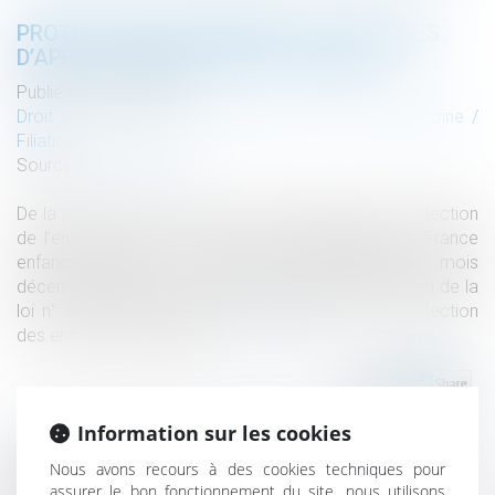
PROTECTION DE L’ENFANCE : LES TEXTES
D’APPLICATION DE LA LOI «TAQUET »
Publié le :
25/01/2023
Droit de la famille, des personnes et de leur patrimoine
/
Filiation
Source :
www.ash.tm.fr
De la nouvelle mouture du Conseil national de la protection
de l’enfance à la mise en place du groupement « France
enfance protégée », l’exécutif a publié, depuis le mois
décembre, plusieurs décrets et arrêtés en application de la
loi n° 2022-140 du 7 février 2022 relative à la protection
des enfants. Récapitulatif...
Lire la suite
Information sur les cookies
Nous avons recours à des cookies techniques pour
Historique
assurer le bon fonctionnement du site, nous utilisons