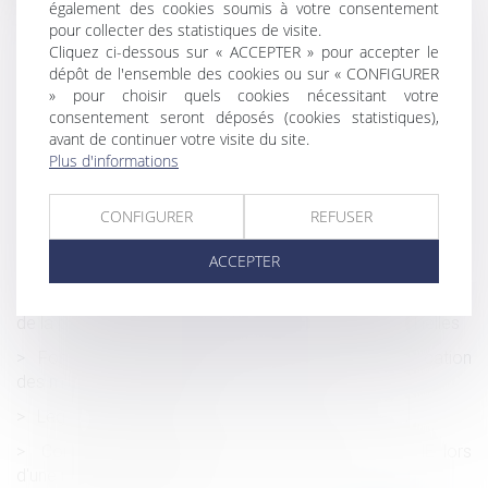
QPC : l’article L 131-9 du Code de la Sécurité sociale est-
également des cookies soumis à votre consentement
il conforme à la Constitution ?
pour collecter des statistiques de visite.
Cliquez ci-dessous sur « ACCEPTER » pour accepter le
Proposition de loi visant à réformer la fiscalité du droit
dépôt de l'ensemble des cookies ou sur « CONFIGURER
des successions
» pour choisir quels cookies nécessitant votre
consentement seront déposés (cookies statistiques),
Rappels sur le contrôle effectif de la charge de travail
avant de continuer votre visite du site.
des salariés en forfait jours
Plus d'informations
Faut-il un service public pour recouvrer les pensions
alimentaires impayées ?
CONFIGURER
REFUSER
Sanction du salarié pour trop-perçu de salaire non
ACCEPTER
signalé
Exposition au risque et interprétation de la classification
de la pathologie au tableau des maladies professionnelles
Fondements juridiques garantissant le droit à l'éducation
des mineurs handicapés
Legs et transmission, ce qu'il faut savoir
Comment bénéficier de l'abattement jeunes PME lors
d'une reprise d'entreprise