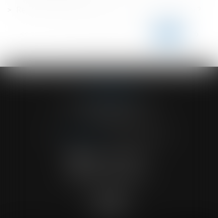
Responsabilité de l'incendie de Lubrizol : que dit la loi ?
<<
<
...
211
212
213
214
215
216
217
>
>>
ACVF ASSOCIES
23 Boulevard du Champ de Mars
68000 COLMAR
Tél :
03 89 41 30 58
-
Fax : 03 89 24 54 57
NOUS CONTACTER
NOUS LOCALISER