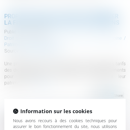
PROPOSITION DE LOI VISANT À RÉFORMER
LA FISCALITÉ DU DROIT DES SUCCESSIONS
Publié le :
23/10/2019
Droit de la famille, des personnes et de leur patrimoine
/
Patrimoine et succession
Source :
business.lesechos.fr
Une proposition de loi vise notamment à modifier les tarifs
des droits de succession et les montants des abattements
pour encourager les Français à transmettre leur
patrimoine...
Lire la suite
Information sur les cookies
Nous avons recours à des cookies techniques pour
Historique
assurer le bon fonctionnement du site, nous utilisons