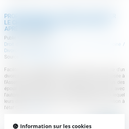
PROPOSITION DE LOI VISANT À FACILITER
LE CHANGEMENT DE NOM DES ENFANTS
APRÈS UN DIVORCE
Publié le :
28/12/2021
Droit de la famille, des personnes et de leur patrimoine
/
Divorce et séparation
Source :
www.actu-juridique.fr
Faciliter le changement de nom de l’enfant à la suite d’un
divorce. Tel est l’objectif de la proposition de loi déposée à
l’Assemblée nationale le 12 octobre 2021. Ainsi, l’un des
époux pourrait obtenir, avec l’accord de l’autre ou avec
l’autorisation du juge, que l’ordre alphabétique selon lequel
leurs deux noms sont accolés soit interverti par mention à
l’état civil.
Lire la suite
Information sur les cookies