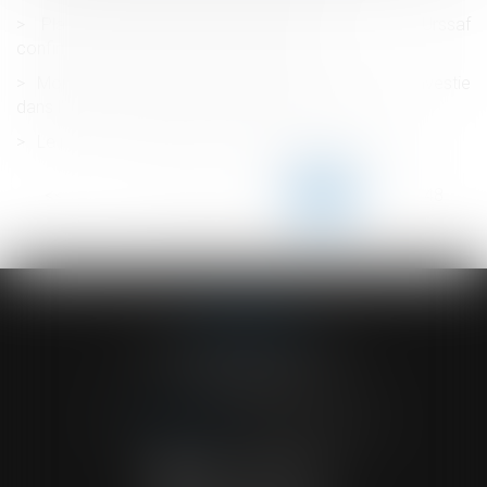
Plafond de la sécurité sociale pour 2022 : les Urssaf
confirment le maintien du plafond 2021
Montant du rapport quand la somme donnée est investie
dans l'achat d'un bien amélioré puis vendu
Le protocole sanitaire en entreprise est actualisé
<<
<
...
143
144
145
146
147
148
149
...
>
>>
ACVF ASSOCIES
23 Boulevard du Champ de Mars
68000 COLMAR
Tél :
03 89 41 30 58
-
Fax : 03 89 24 54 57
NOUS CONTACTER