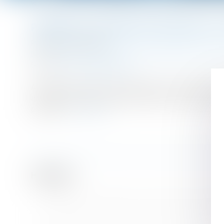
Vous êtes ici :
Accueil
Principe du contradictoire dans la contestation de prise en c
PRINCIPE DU CONTRADICTOIRE DANS LA 
Publié le :
30/01/2024
Droit du travail - Employeurs
/
Responsabilité accident d
Source :
www.actu-juridique.fr
À la suite de la prise en charge par la caisse primair
amiable, puis, après décision implicite de rejet, une 
prescrits...
Lire la suite
Historique
Violation de la clause de non-concurrence et rembou
Pacte Dutreil et engagement réputé acquis, quid de l