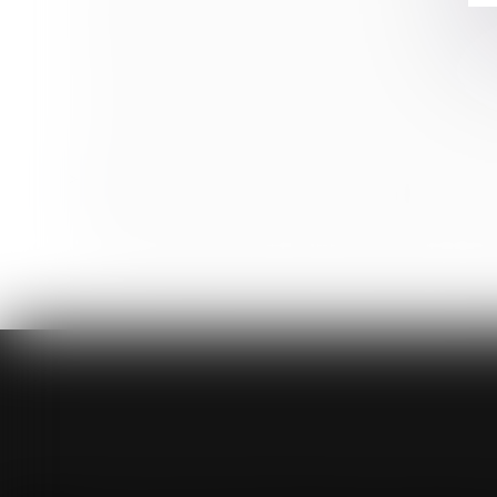
Gratification du conjoint survivant et modalités d’imp
Indemnités journalières de sécurité sociale (IJSS) 2
Précisions sur la sous-traitance de second rang
Licenciement pour inaptitude : l’indemnité compensa
L’acquisition par un époux de parts sociales posté
Principe du contradictoire dans la contestation de pr
Principe de non-option des responsabilités contractuel
Principe d’égalité de traitement et dénonciation de l