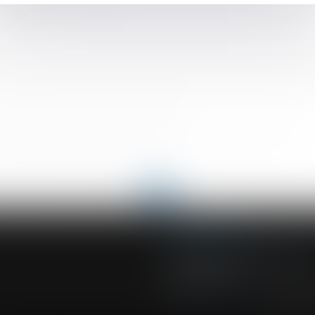
utation des libéralités
024
trice égale à l’indemnité compensatrice de préavis n’ouvre pas 
rieurement à la dissolution de la communauté ne constitue pas 
ise en charge de l'accident du travail
le et délictuelle : illustration à propos du contrat de parking
’usage d’attribution du 13e mois
<<
<
...
72
73
74
75
76
77
78
...
>
>>
ACVF ASSOCIES
23 Boulevard du Champ de Mars
68000 COLMAR
Tél :
03 89 41 30 58
-
Fax : 03 89 