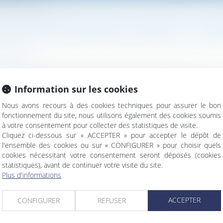
harge de l'accident du travail
CONTESTATION DE PRISE EN CHARGE DE L'ACCI
u travail
e d’assurance maladie de l’accident survenu à l’un des salarié
Information sur les cookies
juridiction chargée du contentieux de la sécurité sociale pour 
Nous avons recours à des cookies techniques pour assurer le bon
fonctionnement du site, nous utilisons également des cookies soumis
à votre consentement pour collecter des statistiques de visite.
Cliquez ci-dessous sur « ACCEPTER » pour accepter le dépôt de
l'ensemble des cookies ou sur « CONFIGURER » pour choisir quels
cookies nécessitant votre consentement seront déposés (cookies
statistiques), avant de continuer votre visite du site.
Plus d'informations
rsement de la contrepartie financière
ACCEPTER
CONFIGURER
REFUSER
a direction de la société à compter de la transmission ?