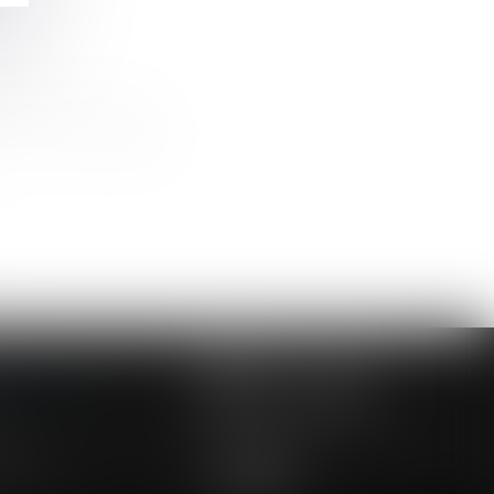
droit à congés payés
un recel de communauté
NOUS CONTACTER
NOUS LOCALISER
24 54 57