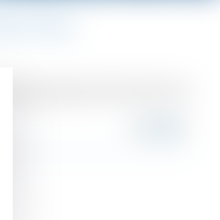
DENT DU TRAVAIL
s, l’employeur saisit la commission médicale de recours
contester l’imputabilité des arrêts de travail et soins