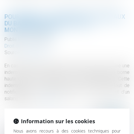
POUR RAPPEL : LES MONTANTS MAXIMAUX
DU BARÈME MACRON SONT DES
MONTANTS BRUTS
Publié le :
25/01/2022
Droit du travail - Salariés
Source :
www.efl.fr
En cas de licenciement abusif, le juge octroie au salarié une
indemnité dont le montant ne doit pas dépasser la borne
haute du barème exprimée en mois de salaire brut. Cette
indemnité ne se cumule pas avec celle pour défaut de
notification des motifs s’opposant au reclassement d’un
salarié inapte...
Lire la suite
Information sur les cookies
Nous avons recours à des cookies techniques pour