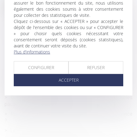
assurer le bon fonctionnement du site, nous utilisons
Historique
également des cookies soumis à votre consentement
La filiation de l’enfant issu d’une assistance médicale à la
pour collecter des statistiques de visite.
Cliquez ci-dessous sur « ACCEPTER » pour accepter le
procréation après la loi du 2 août 2021
dépôt de l'ensemble des cookies ou sur « CONFIGURER
Pour rappel : les montants maximaux du barème Macron
» pour choisir quels cookies nécessitant votre
sont des montants bruts
consentement seront déposés (cookies statistiques),
avant de continuer votre visite du site.
Le rapport d’expertise judiciaire est opposable au
Plus d'informations
constructeur qui n’en demande pas la nullité
Retraite : de nouvelles dispositions pour 2022
CONFIGURER
REFUSER
Possibilité pour une union de syndicats professionnels de
ACCEPTER
demander l'indemnisation du préjudice résultant de l'atteinte
portée à l'intérêt collectif
Ouverture du droit à la pension de réversion aux couples
pacsés : le Gouvernement dit non
Rupture de la période d’essai : quel délai de prévenance
?
Le titre-mobilité est enfin sur la route