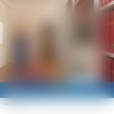
Ouvrir
le
menu
Vous êtes ici :
Accueil
Pour rappel : les montants maximaux du barème Macron sont des montants bruts