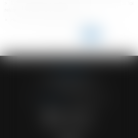
La commission mixte paritaire adopte le projet de loi
relatif à la protection des enfants
Hériter dans une famille recomposée
<<
<
...
140
141
142
143
144
145
146
...
>
>>
ACVF ASSOCIES
23 Boulevard du Champ de Mars
68000 COLMAR
Tél :
03 89 41 30 58
-
Fax : 03 89 24 54 57
NOUS CONTACTER
NOUS LOCALISER