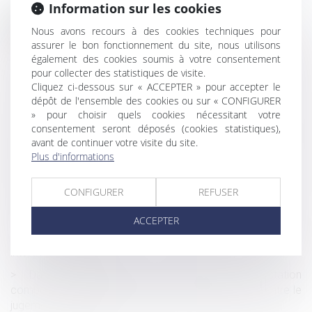
Information sur les cookies
Historique
Nous avons recours à des cookies techniques pour
assurer le bon fonctionnement du site, nous utilisons
Violences conjugales : quelles protection et prise en
également des cookies soumis à votre consentement
charge pour les victimes ?
pour collecter des statistiques de visite.
Port de chaussures de sécurité obligatoire : une
Cliquez ci-dessous sur « ACCEPTER » pour accepter le
dépôt de l'ensemble des cookies ou sur « CONFIGURER
protection essentielle pour les travailleurs
» pour choisir quels cookies nécessitant votre
Inefficacité de l’action directe en paiement exercé par le
consentement seront déposés (cookies statistiques),
sous-traitant en cas de mise en demeure postérieur à la
avant de continuer votre visite du site.
liquidation judiciaire
Plus d'informations
Entretien professionnel et dévaluation peuvent-ils se tenir
CONFIGURER
REFUSER
le même jour ?
Congés de maternité, de paternité et d'adoption
ACCEPTER
Proposition visant à faciliter les donations
intergénérationnelles
Date d’appréciation de la demande de prestation
compensatoire et conséquence de l’appel formé contre le
jugement de divorce