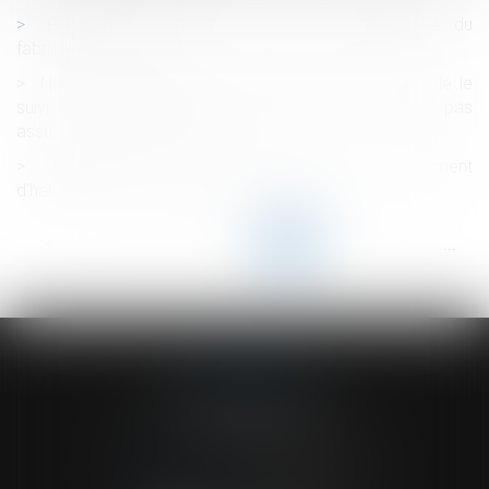
Point de départ de l’action en responsabilité du
fabriquant de vaccins
Nullité de la convention de forfait jour pour laquelle le
suivi de l’amplitude et de la charge de travail n’est pas
assuré de manière effective
Caractère réel du règlement du groupement
d’habitations et de son plan de composition
<<
<
...
87
88
89
90
91
92
93
...
>
>>
ACVF ASSOCIES
23 Boulevard du Champ de Mars
68000 COLMAR
Tél :
03 89 41 30 58
-
Fax : 03 89 24 54 57