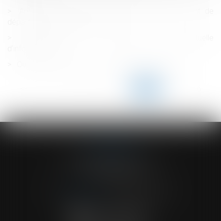
Amiante : rappel sur les documents valant point de
départ du délai de prescription
Assurance-vie et obligation précontractuelle
d’information
Quelle gratification pour les stagiaires en 2023 ?
<<
<
...
111
112
113
114
115
116
117
...
>
>>
ACVF ASSOCIES
23 Boulevard du Champ de Mars
68000 COLMAR
Tél :
03 89 41 30 58
-
Fax : 03 89 24 54 57
NOUS CONTACTER