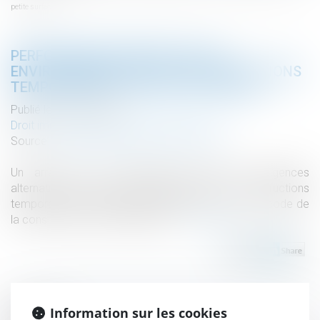
petite surface
PERFORMANCE ÉNERGÉTIQUE ET
ENVIRONNEMENTALE DES CONSTRUCTIONS
TEMPORAIRES OU DE PETITE SURFACE
Publié le :
12/01/2023
Droit immobilier
/
Droit de la construction
Source :
www.lagazettedescommunes.com
Un arrêté du 22 décembre précise les exigences
alternatives pouvant être appliquées, pour les constructions
temporaires conformément à l’article R. 172-2 du code de
la construction et de l’habitation...
Lire la suite
Information sur les cookies
Historique