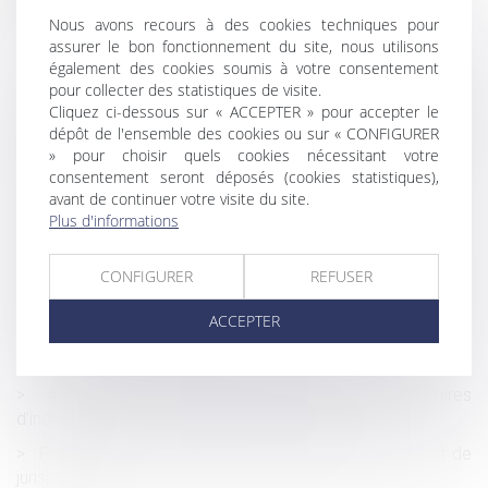
Nous avons recours à des cookies techniques pour
Performance énergétique et environnementale des
assurer le bon fonctionnement du site, nous utilisons
constructions temporaires ou de petite surface
également des cookies soumis à votre consentement
Le paiement de sommes dues au titre d’une
pour collecter des statistiques de visite.
condamnation pour recel successoral est de nature
Cliquez ci-dessous sur « ACCEPTER » pour accepter le
dépôt de l'ensemble des cookies ou sur « CONFIGURER
délictuelle, de sorte qu’il ne constitue pas une dette
» pour choisir quels cookies nécessitant votre
personnelle et peut donc être poursuivi sur les biens
consentement seront déposés (cookies statistiques),
communs
avant de continuer votre visite du site.
LFSS pour 2023 : le Conseil constitutionnel censure deux
Plus d'informations
mesures relatives aux indemnités journalières
CONFIGURER
REFUSER
Titres de participation : dans quels cas une société peut-
elle appliquer le régime de faveur lors de la cession de ses
ACCEPTER
titres ?
Parfois, la Cour de révision ... révise
Arrêts de travail Covid : les règles dérogatoires
d’indemnisation sont prolongées en 2023
Prescription du recours du constructeur : revirement de
jurisprudence