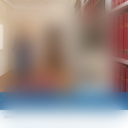
Ouvrir
le
menu
Vous êtes ici :
Accueil
Pass sanitaire : nouvelles précisions du ministère du Travail