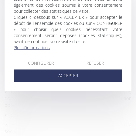
L’enfant né par GPA à l’étranger peut être adopté par le
également des cookies soumis à votre consentement
conjoint du père : nouvelle illustration
pour collecter des statistiques de visite.
Pas besoin de passe sanitaire pour consulter le médecin
Cliquez ci-dessous sur « ACCEPTER » pour accepter le
du travail
dépôt de l'ensemble des cookies ou sur « CONFIGURER
» pour choisir quels cookies nécessitant votre
Ce qu’il en coûte au demandeur à l’action de ne pas
consentement seront déposés (cookies statistiques),
appeler tous les indivisaires en 1e instance
avant de continuer votre visite du site.
Plus d'informations
Pass sanitaire : nouvelles précisions du ministère du
Travail
CONFIGURER
REFUSER
La résolution de la vente fait obstacle à l’action en
garantie décennale
ACCEPTER
L’Urssaf : bilan 2020 de la lutte contre le travail dissimulé
Revendication d'une classification supérieure : le salarié
doit remplir toutes les conditions posées par la convention
collective !
Succession et PEA, comment cela se passe-t-il ?
Propositions de lois sur lois de financement sécurité
sociale