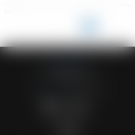
Harcèlement sexuel : une nouvelle définition en droit du
travail
<<
<
...
153
154
155
156
157
158
159
...
>
>>
ACVF ASSOCIES
23 Boulevard du Champ de Mars
68000 COLMAR
Tél :
03 89 41 30 58
-
Fax : 03 89 24 54 57
NOUS CONTACTER
NOUS LOCALISER