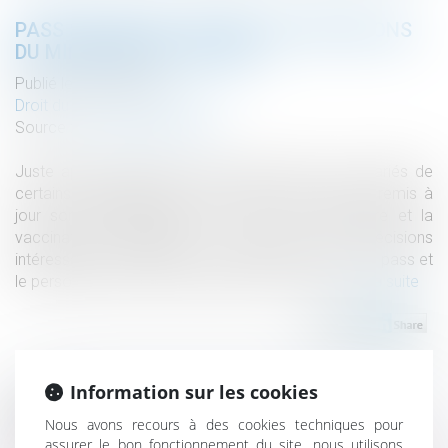
PASS SANITAIRE : NOUVELLES PRÉCISIONS
DU MINISTÈRE DU TRAVAIL
Publié le :
08/09/2021
Droit du travail - Employeurs
Source :
www.editions-tissot.fr
Juste après l’extension du pass sanitaire aux salariés de
certains établissements, le ministère du Travail a remis à
jour son questions-réponses sur le pass sanitaire et la
vaccination obligatoire. Il apporte des précisions
intéressantes sur le port du masque, le contrôle des pass et
le personnel concerné par le pass en cuisine...
Lire la suite
Information sur les cookies
Historique
Nous avons recours à des cookies techniques pour
assurer le bon fonctionnement du site, nous utilisons