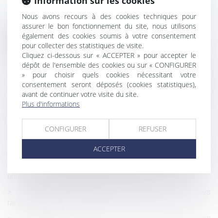
Information sur les cookies
Nous avons recours à des cookies techniques pour
assurer le bon fonctionnement du site, nous utilisons
également des cookies soumis à votre consentement
Historique
pour collecter des statistiques de visite.
Cliquez ci-dessous sur « ACCEPTER » pour accepter le
Risques psychosociaux induits par un PSE : quel juge
dépôt de l'ensemble des cookies ou sur « CONFIGURER
compétent ?
» pour choisir quels cookies nécessitant votre
Parution du décret précisant les techniques particulières
consentement seront déposés (cookies statistiques),
de construction à respecter pour les projets situés en zone
avant de continuer votre visite du site.
avec risque de mouvement de terrain
Plus d'informations
CEDH : mère d’intention dans le cadre d’une GPA
CONFIGURER
REFUSER
Qu'est-ce que le CDD multi-remplacement ?
ACCEPTER
Derniers changements en matière d’IRP en janvier 2020
Quelles sont les incidences du régime de la communauté
universelle sur les donations ?
Fermeture de l’entreprise pour Noël 2019 : quelques
rappels utiles