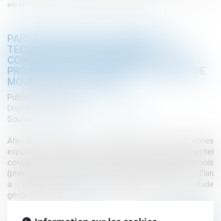
pour les projets situés en zone avec risque de mouvement de terrain
PARUTION DU DÉCRET PRÉCISANT LES
TECHNIQUES PARTICULIÈRES DE
CONSTRUCTION À RESPECTER POUR LES
PROJETS SITUÉS EN ZONE AVEC RISQUE DE
MOUVEMENT DE TERRAIN
Publié le :
02/01/2020
Droit immobilier
/
Droit de la construction
Source :
www.efl.fr
Afin de sécuriser les constructions dans des zones
exposées au risque de mouvement de terrain différentiel
consécutif à la sécheresse et à la réhydratation des sols
(phénomène du retrait – gonflement des argiles), la loi Élan
a rendu obligatoire l’établissement d’une étude
géotechnique...
Lire la suite