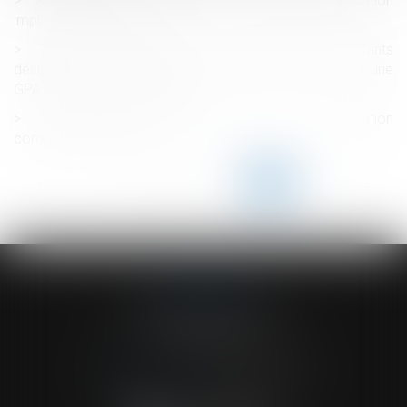
Responsabilité du fabricant : le défaut d’information
implique celui du produit
Transcription de l’acte de naissance des enfants
désignant le père biologique et le père d’intention pour une
GPA effectuée à l'étranger
Quel régime applicable pour une prestation
compensatoire mixte ?
<<
<
...
207
208
209
210
211
212
213
...
>
>>
ACVF ASSOCIES
23 Boulevard du Champ de Mars
68000 COLMAR
Tél :
03 89 41 30 58
-
Fax : 03 89 24 54 57