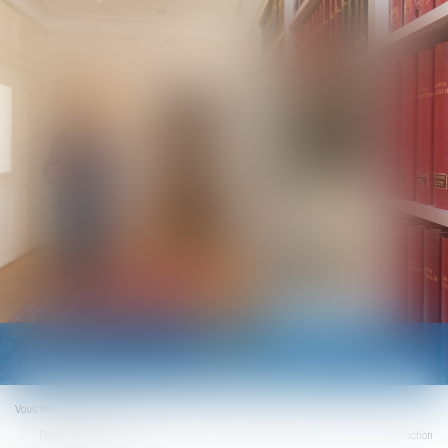
Ouvrir
le
menu
Vous êtes ici :
Accueil
Parité femmes - hommes sur les listes de candidats au CSE : la construction