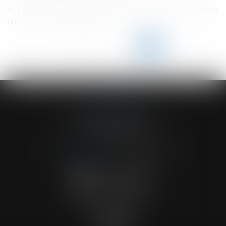
Etat-civil : le livret de famille peut-il comporter la mention
du décès de l'enfant majeur ?
<<
<
...
190
191
192
193
194
195
196
...
>
>>
ACVF ASSOCIES
23 Boulevard du Champ de Mars
68000 COLMAR
Tél :
03 89 41 30 58
-
Fax : 03 89 24 54 57
NOUS CONTACTER
NOUS LOCALISER