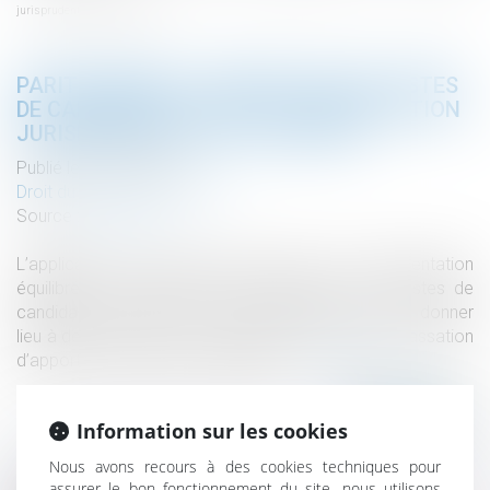
jurisprudentielle se poursuit
PARITÉ FEMMES - HOMMES SUR LES LISTES
DE CANDIDATS AU CSE : LA CONSTRUCTION
JURISPRUDENTIELLE SE POURSUIT
Publié le :
08/07/2020
Droit du travail - Employeurs
Source :
www.efl.fr
L’application des dispositions relatives à la représentation
équilibrée des femmes et des hommes sur les listes de
candidats aux élections professionnelles vient de donner
lieu à deux décisions. L’occasion pour la Cour de cassation
d’apporter de nouveaux éclairages...
Lire la suite
Information sur les cookies
Nous avons recours à des cookies techniques pour
assurer le bon fonctionnement du site, nous utilisons