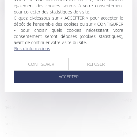
Historique
également des cookies soumis à votre consentement
pour collecter des statistiques de visite.
Constructibilité et handicap et accessibilité : la France en
Cliquez ci-dessous sur « ACCEPTER » pour accepter le
retard
dépôt de l'ensemble des cookies ou sur « CONFIGURER
» pour choisir quels cookies nécessitant votre
Quand le photovoltaïque mène au trouble du voisinage
consentement seront déposés (cookies statistiques),
Modalités des relations entre un enfant et un tiers : seul
avant de continuer votre visite du site.
l’intérêt de l’enfant compte
Plus d'informations
Ces nouveaux métiers du monde post Covid-19
CONFIGURER
REFUSER
Report possible des cotisations patronales exigibles au
5 et 15 juillet
ACCEPTER
Parité femmes - hommes sur les listes de candidats au
CSE : la construction jurisprudentielle se poursuit
L'attestation de conformité des travaux est-elle
nécessaire pour vendre un immeuble ?
Recevabilité de l’action en résiliation poursuivie par un
seul co-héritier du bailleur décédé
Cession/Transmission : les deux conditions de réussite