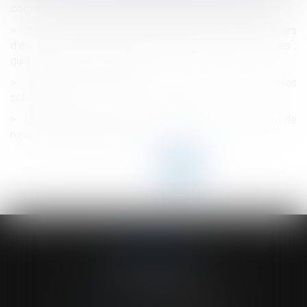
conséquence sa requalification en contrat à temps plein
Engagement de la responsabilité des fournisseurs
d’accès à un service de communications électroniques :
quid du délai de prescription ?
Violences conjugales : définition, chiffres, quelles
solutions ?
L’entretien préalable et la signature de la convention de
rupture peuvent avoir lieu le même jour
<<
<
...
65
66
67
68
69
70
71
...
>
>>
ACVF ASSOCIES
23 Boulevard du Champ de Mars
68000 COLMAR