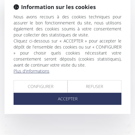
Information sur les cookies
Nous avons recours à des cookies techniques pour
Historique
assurer le bon fonctionnement du site, nous utilisons
La parfaite information du débiteur de la nature, la cause
également des cookies soumis à votre consentement
et l’étendue de son obligation par la mise en demeure de
pour collecter des statistiques de visite.
Cliquez ci-dessous sur « ACCEPTER » pour accepter le
l’URSSAF
dépôt de l'ensemble des cookies ou sur « CONFIGURER
Violences conjugales : des outils pour vous aider à
» pour choisir quels cookies nécessitant votre
intervenir auprès des victimes
consentement seront déposés (cookies statistiques),
avant de continuer votre visite du site.
Heures supplémentaires, repos compensateur et
Plus d'informations
imputation sur le contingent
Cession d'entreprise : que faire de la trésorerie ?
CONFIGURER
REFUSER
CEDH : la question de la garde des enfants issus d'unions
ACCEPTER
internationales
Location interdite du bien acquis avec un prêt à taux
zéro : quelle sanction ?
L’absence de mention sur la répartition des horaires d’un
contrat à temps partiel d’aide à domicile n’a pas pour