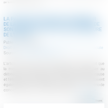
par la mise en demeure de l’URSSAF
LA PARFAITE INFORMATION DU DÉBITEUR
DE LA NATURE, LA CAUSE ET L’ÉTENDUE DE
SON OBLIGATION PAR LA MISE EN DEMEURE
DE L’URSSAF
Publié le :
15/04/2024
Droit du travail - Employeurs
/
Droit de la protection sociale
Source :
www.lemag-juridique.com
L’article R 244-1 du Code de la sécurité sociale prévoit que
la mise en demeure ou l’avertissement doit indiquer au
débiteur, afin qu’il régularise sa situation, la nature, la cause
et l’étendue de son obligation. Sous peine de nullité, doivent
également figurer la nature, le montant et la période
concernée pour les cotisations litigieuses...
Lire la suite