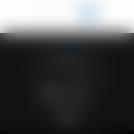
<<
<
...
136
137
138
139
140
141
142
...
>
>>
ACVF ASSOCIES
23 Boulevard du Champ de Mars
68000 COLMAR
Tél :
03 89 41 30 58
-
Fax : 03 89 24 54 57
NOUS CONTACTER
NOUS LOCALISER