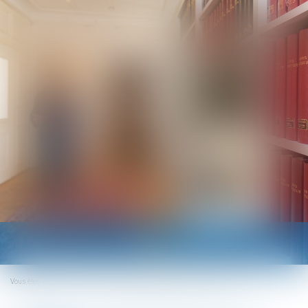
Ouvrir
le
menu
Vous êtes ici :
Accueil
Paiement fractionné des droits de succession