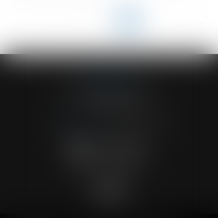
<<
<
...
63
64
65
66
67
68
69
...
>
>>
ACVF ASSOCIES
23 Boulevard du Champ de Mars
68000 COLMAR
Tél :
03 89 41 30 58
-
Fax : 03 89 24 54 57
NOUS CONTACTER
NOUS LOCALISER