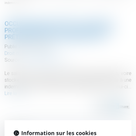
indemnisation
OCCUPATION DU DOMICILE À DES FINS
PROFESSIONNELLES : LE SALARIÉ PEUT
PRÉTENDRE À UNE INDEMNISATION
Publié le :
06/10/2020
Droit du travail - Salariés
Source :
www.editions-tissot.fr
Le salarié qui accomplit des tâches professionnelles, voire
stocke du matériel dans son domicile, peut prétendre à une
indemnité pour l’occupation professionnelle de celui-ci...
Lire la suite
Information sur les cookies
Historique