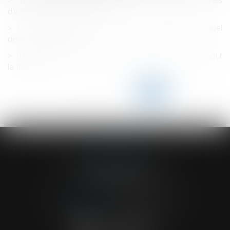
Droit de la responsabilité et des contrats : régimes
d'indemnisation 2021-2022
Lien de filiation et demande de pension alimentaire : quel
délai de prescription ?
TPE et PME : l’URSSAF avance 13 milliards d’euros pour
la trésorerie
<<
<
...
183
184
185
186
187
188
189
...
>
>>
ACVF ASSOCIES
23 Boulevard du Champ de Mars
68000 COLMAR
Tél :
03 89 41 30 58
-
Fax : 03 89 24 54 57
NOUS CONTACTER