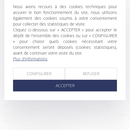
Nous avons recours à des cookies techniques pour
Occupation du domicile à des fins professionnelles : le
assurer le bon fonctionnement du site, nous utilisons
salarié peut prétendre à une indemnisation
également des cookies soumis à votre consentement
Etat-civil : récapitulatif des formules de mentions
pour collecter des statistiques de visite.
apposées en marge des actes d’état-civil
Cliquez ci-dessous sur « ACCEPTER » pour accepter le
dépôt de l'ensemble des cookies ou sur « CONFIGURER
Seule une convention conclue avec le maître d'ouvrage
» pour choisir quels cookies nécessitant votre
peut dégager la responsabilité d'un membre du
consentement seront déposés (cookies statistiques),
groupement
avant de continuer votre visite du site.
Plus d'informations
Les contrôles Urssaf non clôturés au 22 mars 2020
peuvent être annulés jusqu'au 30 décembre 2020
CONFIGURER
REFUSER
Rémunération : les heures supplémentaires enregistrées
par un logiciel de pointage sans l’accord explicite de
ACCEPTER
l’employeur
Un nouvel abattement temporaire pour les donations de
100 000 euros
Covid-19 : Un salarié peut-il s’absenter pour garder son
enfant scolarisé placé en septaine ?