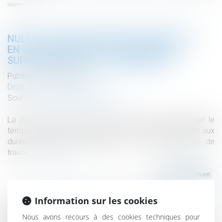
indemnités
NULLITÉ D'UNE CONVENTION DE FORFAIT
EN JOURS : IMPACT SUR LES HEURES
SUPPLÉMENTAIRES ET INDEMNITÉS
Publié le :
26/03/2025
Droit du travail - Employeurs
Source :
www.lemag-juridique.com
La convention de forfait en jours permet d'aménager le
temps de travail d'un salarié sur l'année en dérogeant aux
durées maximales quotidiennes et hebdomadaires de
travail...
Lire la suite
Information sur les cookies
Nous avons recours à des cookies techniques pour
Historique