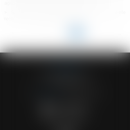
agissements de l’employeur lui est imputable
Succession et quasi-usufruit : l’administration peut-elle
rectifier une dette déclarée au passif ?
<<
<
...
29
30
31
32
33
34
35
...
>
>>
ACVF ASSOCIES
23 Boulevard du Champ de Mars
68000 COLMAR
Tél :
03 89 41 30 58
-
Fax : 03 89 24 54 57
NOUS CONTACTER
NOUS LOCALISER