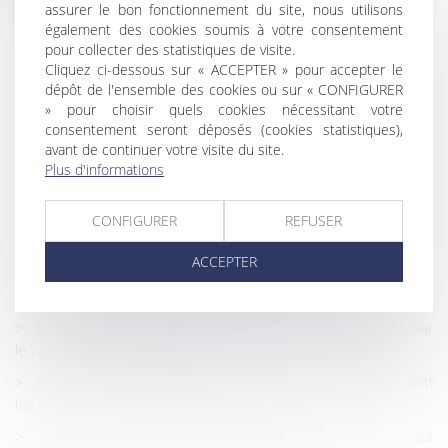
assurer le bon fonctionnement du site, nous utilisons
Compte professionnel de prévention (C2P)
également des cookies soumis à votre consentement
pour collecter des statistiques de visite.
Transports en commun : les femmes 1ères victimes de
Cliquez ci-dessous sur « ACCEPTER » pour accepter le
violences sexuelles | vie-publique.fr
dépôt de l'ensemble des cookies ou sur « CONFIGURER
» pour choisir quels cookies nécessitant votre
Santé au travail : on en sait plus sur l’analyse des
consentement seront déposés (cookies statistiques),
substances dangereuses !
avant de continuer votre visite du site.
Attention aux heures de délégation prises pendant un
Plus d'informations
arrêt de travail !
DPE frauduleux : Le gouvernement durcit les sanctions
CONFIGURER
REFUSER
contre les diagnostiqueurs véreux
ACCEPTER
Nullité d'une convention de forfait en jours : impact sur
les heures supplémentaires et indemnités
Droit de visite en espace de rencontre : l’obligation pour
le juge de fixer une durée
Prolongation du dispositif d'abattement dont bénéficient
les dirigeants de PME partant à la retraite
Harcèlement moral : l’absence de justification des