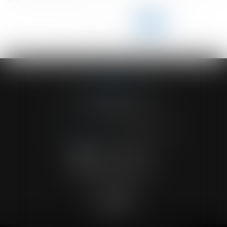
<<
<
...
142
143
144
145
146
147
148
...
>
>>
ACVF ASSOCIES
23 Boulevard du Champ de Mars
68000 COLMAR
Tél :
03 89 41 30 58
-
Fax : 03 89 24 54 57
NOUS CONTACTER
NOUS LOCALISER