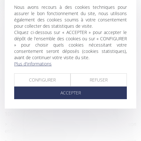
Nous avons recours à des cookies techniques pour
Occupation du domicile à des fins professionnelles : le
assurer le bon fonctionnement du site, nous utilisons
salarié peut prétendre à une indemnisation
également des cookies soumis à votre consentement
Etat-civil : récapitulatif des formules de mentions
pour collecter des statistiques de visite.
apposées en marge des actes d’état-civil
Cliquez ci-dessous sur « ACCEPTER » pour accepter le
dépôt de l'ensemble des cookies ou sur « CONFIGURER
Seule une convention conclue avec le maître d'ouvrage
» pour choisir quels cookies nécessitant votre
peut dégager la responsabilité d'un membre du
consentement seront déposés (cookies statistiques),
groupement
avant de continuer votre visite du site.
Plus d'informations
Les contrôles Urssaf non clôturés au 22 mars 2020
peuvent être annulés jusqu'au 30 décembre 2020
CONFIGURER
REFUSER
Rémunération : les heures supplémentaires enregistrées
par un logiciel de pointage sans l’accord explicite de
ACCEPTER
l’employeur
Un nouvel abattement temporaire pour les donations de
100 000 euros
Covid-19 : Un salarié peut-il s’absenter pour garder son
enfant scolarisé placé en septaine ?