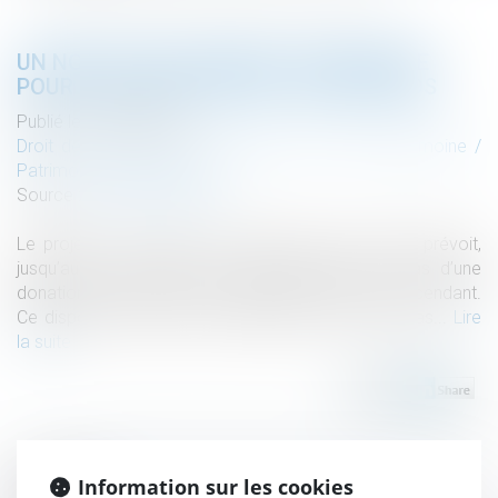
UN NOUVEL ABATTEMENT TEMPORAIRE
POUR LES DONATIONS DE 100 000 EUROS
Publié le :
30/09/2020
Droit de la famille, des personnes et de leur patrimoine
/
Patrimoine et succession
Source :
redon.maville.com
Le projet loi de finances rectificatives pour 2020 prévoit,
jusqu’au 30 juin 2021, un geste de l’État en cas d’une
donation de 100 000 euros d’un parent à son descendant.
Ce dispositif temporaire s’appliquera dans deux cas...
Lire
la suite
Information sur les cookies
Historique