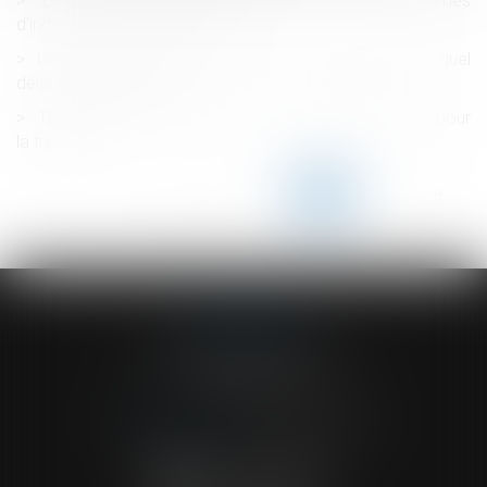
Droit de la responsabilité et des contrats : régimes
d'indemnisation 2021-2022
Lien de filiation et demande de pension alimentaire : quel
délai de prescription ?
TPE et PME : l’URSSAF avance 13 milliards d’euros pour
la trésorerie
<<
<
...
183
184
185
186
187
188
189
...
>
>>
ACVF ASSOCIES
23 Boulevard du Champ de Mars
68000 COLMAR
Tél :
03 89 41 30 58
-
Fax : 03 89 24 54 57
NOUS CONTACTER