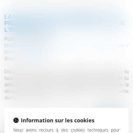
LA NOTIFICATION DU JUGEMENT EST UN
PRÉALABLE À LA MAJORATION DU TAUX DE
L'INTÉRÊT LÉGAL
Publié le :
01/03/2023
Droit de la famille, des personnes et de leur patrimoine
/
Divorce et séparation
Source :
www.efl.fr
Débiteur d'une prestation compensatoire, la majoration du
taux de l'intérêt légal de 5 points s'applique à l'expiration du
délai de 2 mois courant à compter de la notification de la
décision de justice et non à compter de la date où cette
dernière est devenue …
Lire la suite
Information sur les cookies
Nous avons recours à des cookies techniques pour