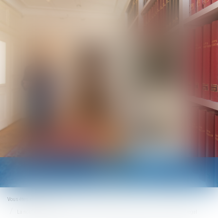
Ouvrir
le
menu
Vous êtes ici :
Accueil
La notification du jugement est un préalable à la majoration du taux de l'intérêt légal