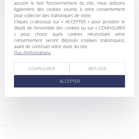
assurer le bon fonctionnement du site, nous utilisons
Historique
également des cookies soumis à votre consentement
Les violences intrafamiliales non conjugales enregistrées
pour collecter des statistiques de visite.
Cliquez ci-dessous sur « ACCEPTER » pour accepter le
par les services de sécurité en 2021
dépôt de l'ensemble des cookies ou sur « CONFIGURER
Étendue de l’effet interruptif de prescription de l’action en
» pour choisir quels cookies nécessitant votre
reconnaissance de faute inexcusable
consentement seront déposés (cookies statistiques),
avant de continuer votre visite du site.
Grève des transports et droit du travail
Plus d'informations
Si c’est un abus de droit, l’URSSAF doit respecter la
procédure
CONFIGURER
REFUSER
Cession de titres de SPI par les non-résidents
ACCEPTER
Avis des délégués du personnel, préalable à la décision
de licencier
Empiétement et bail emphytéotique, l’action en
responsabilité contractuelle est soumise à la prescription
quinquennale
La notification du jugement est un préalable à la
majoration du taux de l'intérêt légal