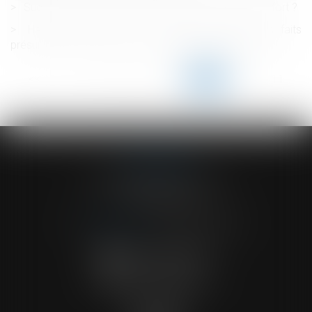
Succession : qu’est-ce qu’une attestation de porte-fort ?
Harcèlement moral : le salarié doit établir les faits
présumés et non démontrer l’existence d’un préjudice
<<
<
...
106
107
108
109
110
111
112
...
>
>>
ACVF ASSOCIES
23 Boulevard du Champ de Mars
68000 COLMAR
Tél :
03 89 41 30 58
-
Fax : 03 89 24 54 57
NOUS CONTACTER
NOUS LOCALISER