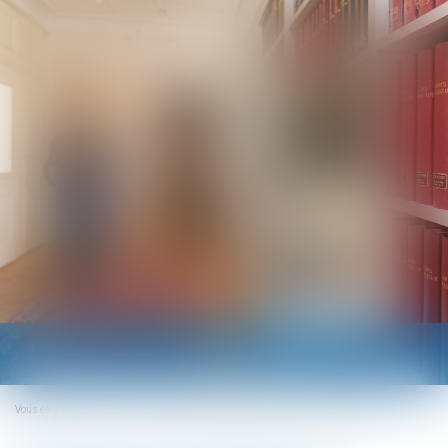
Ouvrir
le
menu
Vous êtes ici :
Accueil
Ne tardez pas à organiser vos entretiens professionnels !