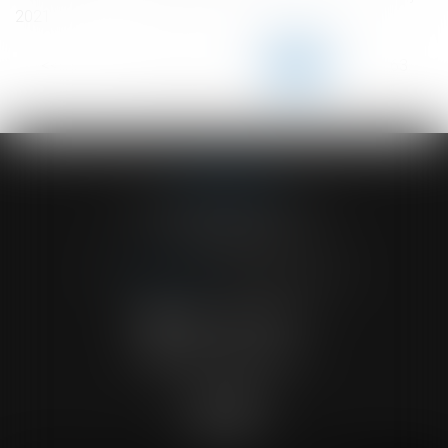
2021
<<
<
...
158
159
160
161
162
163
164
...
>
>>
ACVF ASSOCIES
23 Boulevard du Champ de Mars
68000 COLMAR
Tél :
03 89 41 30 58
-
Fax : 03 89 24 54 57
NOUS CONTACTER
NOUS LOCALISER