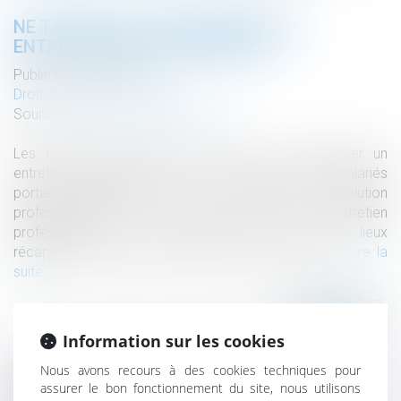
NE TARDEZ PAS À ORGANISER VOS
ENTRETIENS PROFESSIONNELS !
Publié le :
22/06/2021
Droit du travail - Employeurs
Source :
cabinet-rs.expert-infos.com
Les employeurs doivent, tous les 2 ans, organiser un
entretien professionnel avec chacun de leurs salariés
portant notamment sur leurs perspectives d’évolution
professionnelle. Et tous les 6 ans, cet entretien
professionnel doit faire l’objet d’un état des lieux
récapitulatif du parcours professionnel du salarié...
Lire la
suite
Information sur les cookies
Nous avons recours à des cookies techniques pour
assurer le bon fonctionnement du site, nous utilisons
Historique