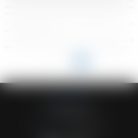
Sauf documents reçus de l'étranger ou destinés à des
étrangers, la détermination de la rémunération variable
contractuelle du salarié doit être rédigée en français
Violences conjugales : le dépôt de plainte étendu à tous
les hôpitaux de l'AP-HP
En présence de droits démembrés, la totalité du passif
de succession est imputable sur la part du nu-propriétaire
<<
<
...
81
82
83
84
85
86
87
...
>
>>
ACVF ASSOCIES
23 Boulevard du Champ de Mars
68000 COLMAR
Tél :
03 89 41 30 58
-
Fax : 03 89 24 54 57