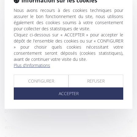
Information sur les cookies
L’allégation de fraude dans la candidature n’exclut pas le
respect de la procédure d’autorisation administrative en
Nous avons recours à des cookies techniques pour
vue d’un licenciement
assurer le bon fonctionnement du site, nous utilisons
également des cookies soumis à votre consentement
Méthodologie du repérage amiante avant démolition ou
pour collecter des statistiques de visite.
travaux de démolition
Cliquez ci-dessous sur « ACCEPTER » pour accepter le
dépôt de l'ensemble des cookies ou sur « CONFIGURER
Lanceur d’alerte : pas de saisine du CPH par le salarié en
» pour choisir quels cookies nécessitant votre
l’absence de carence de l’employeur ou de solution
consentement seront déposés (cookies statistiques),
Le mi-temps thérapeutique ne peut pas minorer la prime
avant de continuer votre visite du site.
de participation
Plus d'informations
Congé pour motif réel et sérieux délivré par le bailleur :
les éléments de preuve postérieurs à la délivrance du
CONFIGURER
REFUSER
congé peuvent être appréciés pour justifier des intentions
ACCEPTER
du bailleur | LE MAG JURIDIQUE
Déduction du préjudice des enfants dans le calcul du
préjudice économique du conjoint survivant
L’interdiction française d’exporter des gamètes ou
embryons post-mortem est conforme à la CEDH