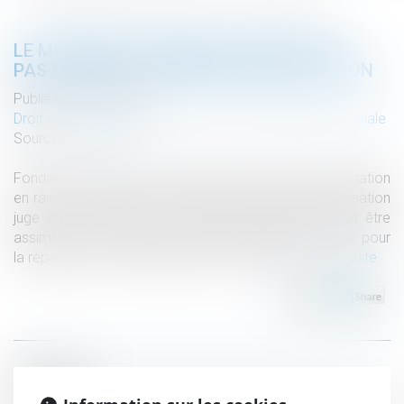
LE MI-TEMPS THÉRAPEUTIQUE NE PEUT
PAS MINORER LA PRIME DE PARTICIPATION
Publié le :
25/10/2023
Droit du travail - Employeurs
/
Droit de la protection sociale
Source :
www.efl.fr
Fondant sa décision sur l’interdiction de toute discrimination
en raison de l’état de santé du salarié, la Cour de cassation
juge que la période de mi-temps thérapeutique doit être
assimilée à une période de présence dans l’entreprise pour
la répartition de la participation aux résultats...
Lire la suite
Historique