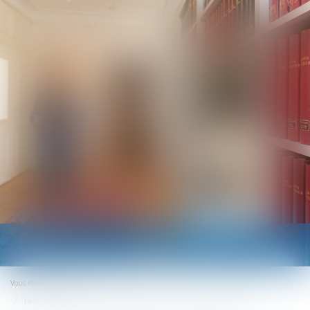
Ouvrir
le
menu
Vous êtes ici :
Accueil
Le mi-temps thérapeutique ne peut pas minorer la prime de participation