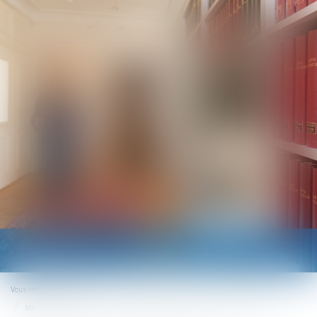
Ouvrir
le
menu
Vous êtes ici :
Accueil
Mariage sous communauté : confiscation possible d’un bien commun en valeur