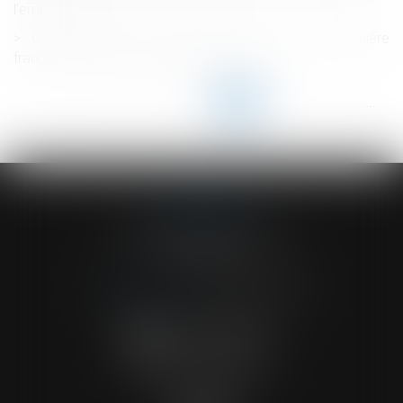
l’employeur ?
Comportement sentimental et faute grave : une frontière
franchie selon la Cour de cassation
<<
<
...
26
27
28
29
30
31
32
...
>
>>
ACVF ASSOCIES
23 Boulevard du Champ de Mars
68000 COLMAR
Tél :
03 89 41 30 58
-
Fax : 03 89 24 54 57
NOUS CONTACTER
NOUS LOCALISER