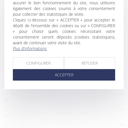
de délivrance du bailleur
assurer le bon fonctionnement du site, nous utilisons
également des cookies soumis à votre consentement
Allégements de cotisations patronales en 2025 :
pour collecter des statistiques de visite.
précisions utiles !
Cliquez ci-dessous sur « ACCEPTER » pour accepter le
dépôt de l'ensemble des cookies ou sur « CONFIGURER
Mariage sous communauté : confiscation possible d’un
» pour choisir quels cookies nécessitant votre
bien commun en valeur
consentement seront déposés (cookies statistiques),
Maladie professionnelle et compte spécial : l’employeur
avant de continuer votre visite du site.
doit prouver le lien avec d'autres employeurs, pas
Plus d'informations
seulement d'autres établissements
Proposition de loi visant à renforcer la lutte contre les
CONFIGURER
REFUSER
violences sexuelles et sexistes
ACCEPTER
Assurance construction : pas de retour en arrière après
acceptation de garantie
Succession et biens sans maître : se manifester dans les
30 ans suffit à bloquer l’appropriation publique
Secret médical vs droit à la contradiction : la Cour
tranche en faveur de la confidentialité
Salariée enceinte : quelles sont les obligations de