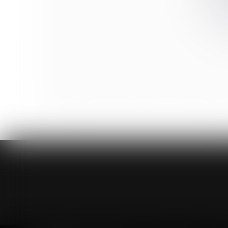
Du nouveau concernant la déclaration d’un accident d
Divorce et pension alimentaire : tout ce que vous de
Aspects juridiques incontournables lors de la reprise
Comment déclarer en DSN un salarié qui n’a pas de
Reclassement du salarié inapte et notion de group
Lutter contre les violences faites aux femmes en Ou
Adoption plénière de l’enfant du conjoint et séparatio