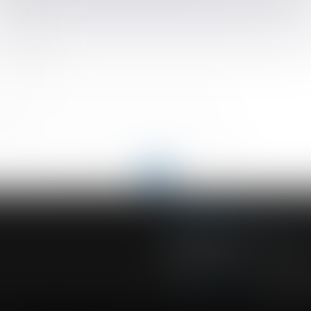
u travail
vez savoir
 d'entreprise
 numéro de SS ?
e au sens de l’ordonnance du 22 septembre 2017
tre-mer
n du couple : strict respect des conditions de la loi
<<
<
...
88
89
90
91
92
93
94
...
>
>>
ACVF ASSOCIES
23 Boulevard du Champ de Mars
68000 COLMAR
Tél :
03 89 41 30 58
-
Fax : 03 89 