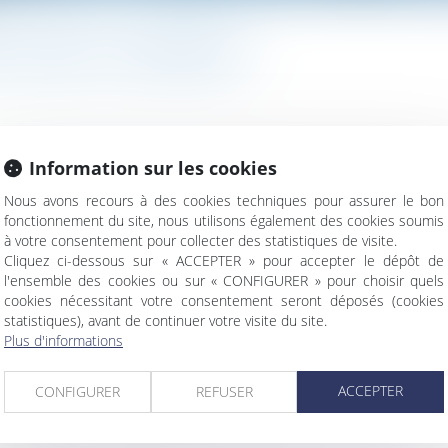
 L'ACCÈS À LA PROPRIÉTÉ ?
Information sur les cookies
ur dans notre société. Face à la hausse des prix de l’immobilie
la suite
Nous avons recours à des cookies techniques pour assurer le bon
fonctionnement du site, nous utilisons également des cookies soumis
à votre consentement pour collecter des statistiques de visite.
Cliquez ci-dessous sur « ACCEPTER » pour accepter le dépôt de
l'ensemble des cookies ou sur « CONFIGURER » pour choisir quels
cookies nécessitant votre consentement seront déposés (cookies
statistiques), avant de continuer votre visite du site.
Plus d'informations
cation préalable des désordres révélés postérieurement à la ré
ACCEPTER
CONFIGURER
REFUSER
iété ?
 aux seuls besoins vitaux de la victime